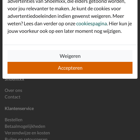
advertenties van Shoemixx, die elders getoond worden,
Schrijf je in voor de Shoemixx nieuwsbrief en ontvang €10,-
voor jou relevanter te maken. Je kunt de cookies voor
*
welkomstkorting!
advertentiedoeleinden indien gewenst weigeren. Meer
weten? Lees dan verder op onze
cookiespagina
. Hier kun je
jouw voorkeur ook op een later moment nog wijzigen.
E-mailadres
Inschrijven
Wil je ons volgen?
Weigeren
Accepteren
Shoemixx
Over ons
Contact
Klantenservice
Bestellen
Betaalmogelijkheden
Verzendwijze en kosten
Ruilen en retourneren