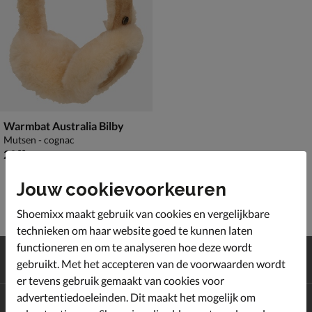
Warmbat Australia Bilby
Mutsen - cognac
€ 29,99
29
,
99
Jouw cookievoorkeuren
Shoemixx maakt gebruik van cookies en vergelijkbare
technieken om haar website goed te kunnen laten
functioneren en om te analyseren hoe deze wordt
Gratis
verzending en retour*
gebruikt. Met het accepteren van de voorwaarden wordt
Achteraf
betalen
er tevens gebruik gemaakt van cookies voor
advertentiedoeleinden. Dit maakt het mogelijk om
Altijd op de hoogte zijn?