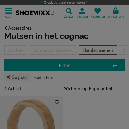
Gratis
verzending en retour*
Zoeken
Inloggen
Favorieten
Winkelmand
Menu
Accessoires
Mutsen
in het cognac
tegorieën over
Sokken
Schoenaccessoires
Handschoenen
Sja
Filter
Cognac
reset filters
1 artikel
1
Artikel
Sorteren op: