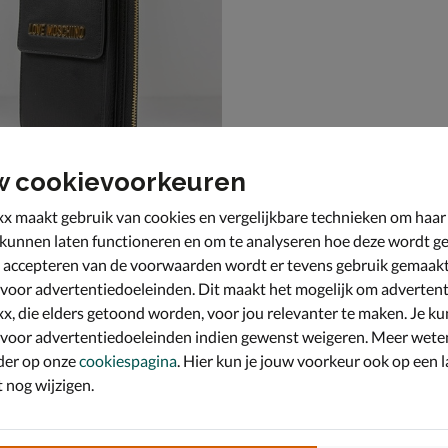
w cookievoorkeuren
x maakt gebruik van cookies en vergelijkbare technieken om haar
schino SLG Signature
 kunnen laten functioneren en om te analyseren hoe deze wordt ge
as - zwart
 accepteren van de voorwaarden wordt er tevens gebruik gemaak
4,99 voor € 73,49
,
49
 voor advertentiedoeleinden. Dit maakt het mogelijk om advertent
x, die elders getoond worden, voor jou relevanter te maken. Je ku
 voor advertentiedoeleinden indien gewenst weigeren. Meer wete
der op onze
cookiespagina
. Hier kun je jouw voorkeur ook op een l
nog wijzigen.