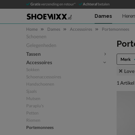
Gratis
verzending en retour*
Achteraf
betalen
Dames
Here
Home
Dames
Accessoires
Portemonnees
Schoenen
Sla categorieën over
Por
Gelegenheden
Tassen
Merk
Accessoires
Sokken
Love
Schoenaccessoires
1 artikel
1
Artikel
Handschoenen
Sjaals
Mutsen
Paraplu's
Petten
Riemen
Portemonnees