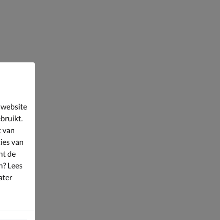
 website
bruikt.
t van
ies van
nt de
n? Lees
ater