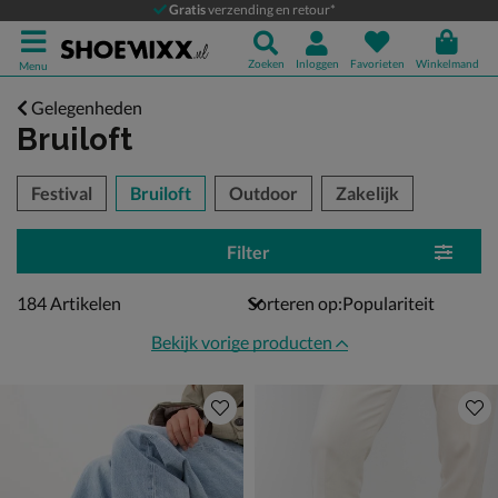
Gratis
verzending en retour*
Zoeken
Inloggen
Favorieten
Winkelmand
Menu
Gelegenheden
Bruiloft
tegorieën over
Festival
Bruiloft
Outdoor
Zakelijk
Filter
184 artikelen
184
Artikelen
Sorteren op:
Bekijk vorige producten