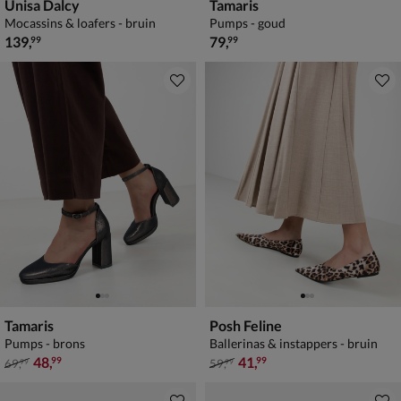
Unisa Dalcy
Tamaris
Mocassins & loafers - bruin
Pumps - goud
€ 139,99
€ 79,99
139
,
79
,
99
99
Tamaris
Posh Feline
Pumps - brons
Ballerinas & instappers - bruin
van € 69,99 voor € 48,99
van € 59,99 voor € 41,99
48
,
41
,
99
99
69
,
59
,
99
99