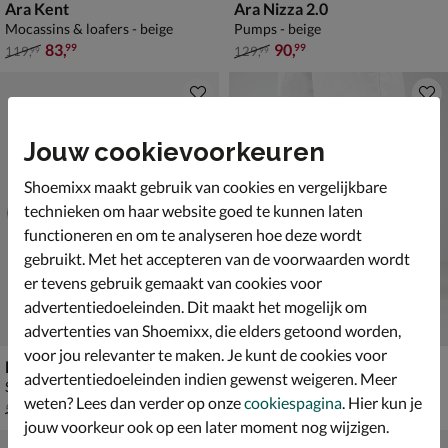
Ara Kent
Ara Nizza 2.0
Mocassins & loafers - beige
Pumps - beige
van € 119,99 voor € 83,99
van € 129,99 voor € 90,99
83
,
90
,
99
99
119
,
129
,
99
99
Jouw cookievoorkeuren
Shoemixx maakt gebruik van cookies en vergelijkbare
technieken om haar website goed te kunnen laten
functioneren en om te analyseren hoe deze wordt
gebruikt. Met het accepteren van de voorwaarden wordt
er tevens gebruik gemaakt van cookies voor
advertentiedoeleinden. Dit maakt het mogelijk om
advertenties van Shoemixx, die elders getoond worden,
voor jou relevanter te maken. Je kunt de cookies voor
Dolcis
Nelson
advertentiedoeleinden indien gewenst weigeren. Meer
Sandalen - zwart
Pumps - multi
weten? Lees dan verder op onze
cookiespagina
. Hier kun je
van € 59,99 voor € 41,99
van € 69,99 voor € 48,99
41
,
48
,
99
99
59
,
69
,
99
99
jouw voorkeur ook op een later moment nog wijzigen.