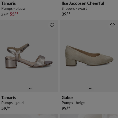
Tamaris
Ilse Jacobsen Cheerful
Pumps - blauw
Slippers - zwart
van € 79,99 voor € 55,99
€ 39,99
55
,
39
,
99
99
79
,
99
Tamaris
Gabor
Pumps - goud
Pumps - beige
€ 59,99
€ 99,99
59
,
99
,
99
99