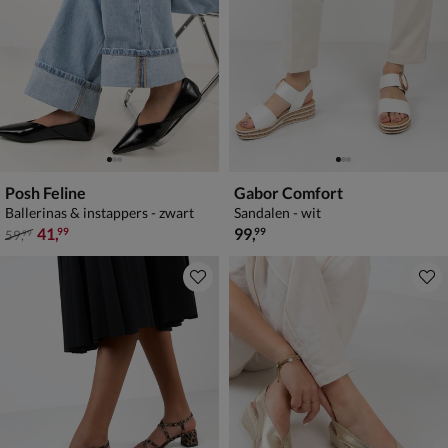
Posh Feline
Gabor Comfort
Ballerinas & instappers - zwart
Sandalen - wit
van € 59,99 voor € 41,99
€ 99,99
41
,
99
,
99
99
59
,
99