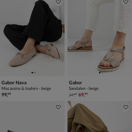
Gabor Nava
Gabor
Mocassins & loafers - beige
Sandalen - beige
€ 99,99
van € 99,99 voor € 69,99
99
,
69
,
99
99
99
,
99