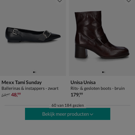
Mexx Tami Sunday
Unisa Unisa
Ballerinas & instappers - zwart
Rits- & gesloten boots - bruin
van € 69,99 voor € 48,99
€ 179,99
48
,
179
,
99
99
69
,
99
60
van
184 gezien
Bekijk meer producten