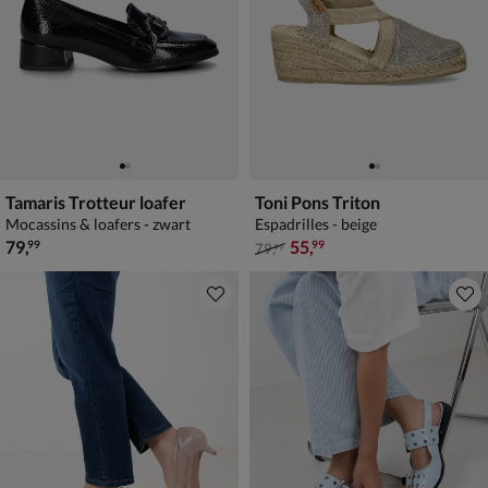
Tamaris Trotteur loafer
Toni Pons Triton
Mocassins & loafers - zwart
Espadrilles - beige
€ 79,99
van € 79,99 voor € 55,99
79
,
55
,
99
99
79
,
99