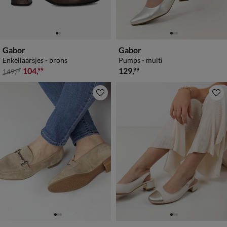
Gabor
Gabor
Enkellaarsjes - brons
Pumps - multi
van € 149,99 voor € 104,99
€ 129,99
104
,
129
,
99
99
149
,
99