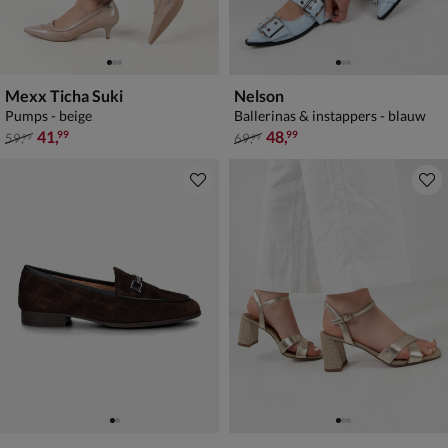
Mexx Ticha Suki
Nelson
Pumps - beige
Ballerinas & instappers - blauw
van € 59,99 voor € 41,99
van € 69,99 voor € 48,99
41
,
48
,
99
99
59
,
69
,
99
99