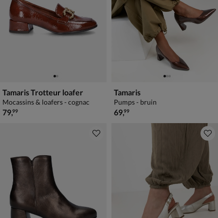
Tamaris Trotteur loafer
Tamaris
Mocassins & loafers - cognac
Pumps - bruin
€ 79,99
€ 69,99
79
,
69
,
99
99