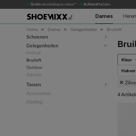
Gratis
verzending en retour*
Achteraf
betalen
Dames
Here
Home
Dames
Gelegenheden
Bruiloft
Schoenen
Sla categorieën over
Brui
Gelegenheden
Festival
Kleur
Bruiloft
Outdoor
Hakvo
Zakelijk
Zilve
Tassen
Accessoires
4 artikel
4
Artike
Kleding