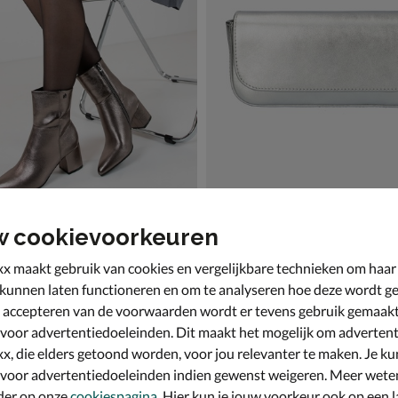
w cookievoorkeuren
m-Mila
Unisa Zdreamin LMT
sloten boots - zilver
Schoudertas - zilver
x maakt gebruik van cookies en vergelijkbare technieken om haar
9,99 voor € 76,99
van € 99,99 voor € 69,99
,
69
,
99
99
99
,
99
 kunnen laten functioneren en om te analyseren hoe deze wordt ge
 accepteren van de voorwaarden wordt er tevens gebruik gemaak
 voor advertentiedoeleinden. Dit maakt het mogelijk om advertent
x, die elders getoond worden, voor jou relevanter te maken. Je ku
 voor advertentiedoeleinden indien gewenst weigeren. Meer wete
der op onze
cookiespagina
. Hier kun je jouw voorkeur ook op een l