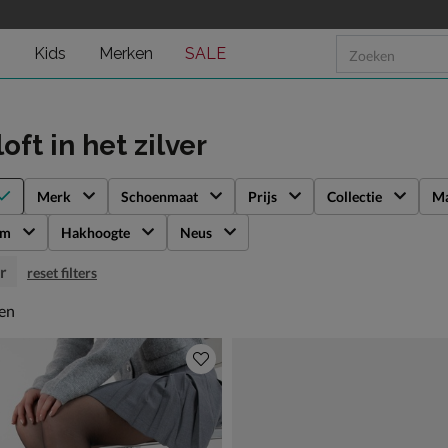
n
Kids
Merken
SALE
loft
in het zilver
Merk
Schoenmaat
Prijs
Collectie
Ma
rm
Hakhoogte
Neus
r
reset filters
en
len