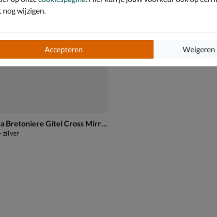
nog wijzigen.
Accepteren
Weigeren
Fred de la Bretoniere Gitel Cross Mirror
 zilver