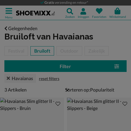
Gratis
verzending en retour*
Zoeken
Inloggen
Favorieten
Winkelmand
Menu
Gelegenheden
Bruiloft
van Havaianas
tegorieën over
Festival
Bruiloft
Outdoor
Zakelijk
Filter
Havaianas
reset filters
3 artikelen
3
Artikelen
Sorteren op: