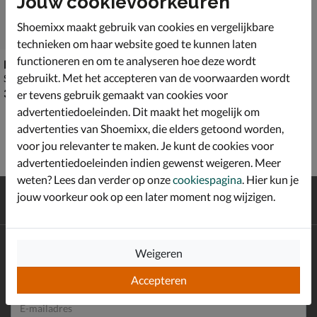
Jouw cookievoorkeuren
Shoemixx maakt gebruik van cookies en vergelijkbare
technieken om haar website goed te kunnen laten
functioneren en om te analyseren hoe deze wordt
Havaianas Slim glitter II
gebruikt. Met het accepteren van de voorwaarden wordt
Slippers - goud
€ 39,99
39
,
99
er tevens gebruik gemaakt van cookies voor
advertentiedoeleinden. Dit maakt het mogelijk om
advertenties van Shoemixx, die elders getoond worden,
voor jou relevanter te maken. Je kunt de cookies voor
advertentiedoeleinden indien gewenst weigeren. Meer
weten? Lees dan verder op onze
cookiespagina
. Hier kun je
Gratis
verzending en retour*
jouw voorkeur ook op een later moment nog wijzigen.
Achteraf
betalen
Altijd op de hoogte zijn?
Weigeren
Schrijf je in voor de Shoemixx nieuwsbrief en ontvang €10,-
*
welkomstkorting!
Accepteren