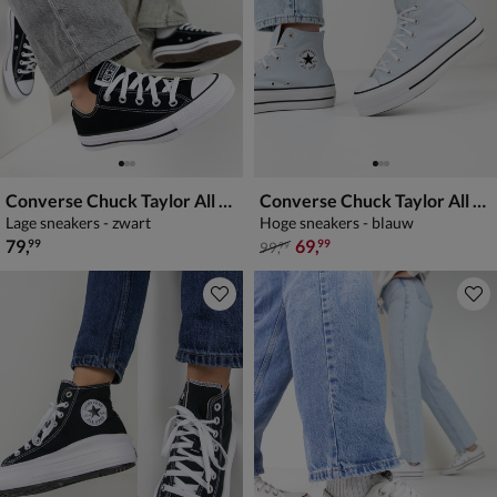
Converse Chuck Taylor All Star
Converse Chuck Taylor All Stars Lift
Lage sneakers - zwart
Hoge sneakers - blauw
€ 79,99
van € 99,99 voor € 69,99
79
,
69
,
99
99
99
,
99