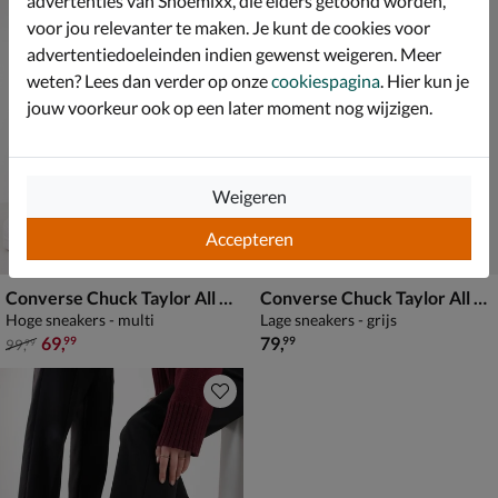
advertenties van Shoemixx, die elders getoond worden,
voor jou relevanter te maken. Je kunt de cookies voor
advertentiedoeleinden indien gewenst weigeren. Meer
weten? Lees dan verder op onze
cookiespagina
. Hier kun je
jouw voorkeur ook op een later moment nog wijzigen.
Weigeren
Accepteren
Converse Chuck Taylor All Star Lift Stud
Converse Chuck Taylor All Star
Hoge sneakers - multi
Lage sneakers - grijs
van € 99,99 voor € 69,99
€ 79,99
69
,
79
,
99
99
99
,
99