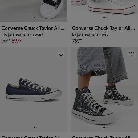
Converse Chuck Taylor All Star Move Platform
Converse Chuck Taylor All Star
Hoge sneakers - zwart
Lage sneakers - wit
van € 99,99 voor € 69,99
€ 79,99
69
,
79
,
99
99
99
,
99
Converse Chuck Taylor All Star
Converse Chuck Taylor All Stars Lift