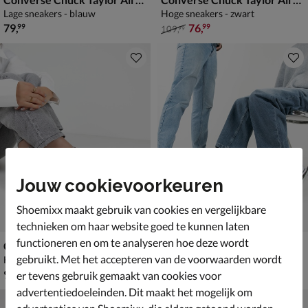
Lage sneakers - blauw
Hoge sneakers - zwart
€ 79,99
van € 109,99 voor € 76,99
79
,
76
,
99
99
109
,
99
Jouw cookievoorkeuren
Shoemixx maakt gebruik van cookies en vergelijkbare
technieken om haar website goed te kunnen laten
functioneren en om te analyseren hoe deze wordt
Converse Chuck Taylor All Stars Lift
Converse Chuck Taylor All Star
gebruikt. Met het accepteren van de voorwaarden wordt
Hoge sneakers - bruin
Hoge sneakers - bruin
€ 99,99
€ 79,99
99
,
79
,
99
99
er tevens gebruik gemaakt van cookies voor
advertentiedoeleinden. Dit maakt het mogelijk om