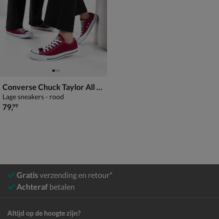
Converse Chuck Taylor All Star
Lage sneakers - rood
€ 79,99
79
,
99
Gratis
verzending en retour*
Achteraf
betalen
Altijd op de hoogte zijn?