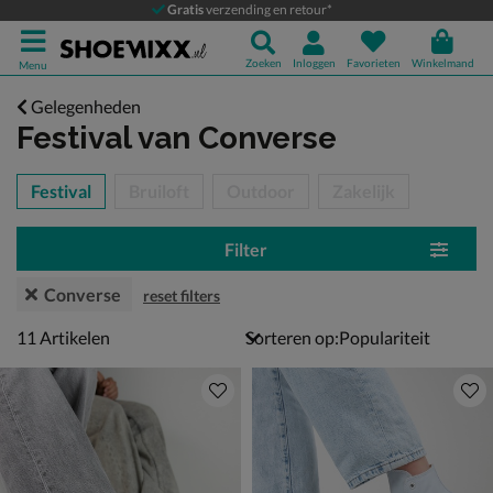
Gratis
verzending en retour*
Zoeken
Inloggen
Favorieten
Winkelmand
Menu
Gelegenheden
Festival
van Converse
tegorieën over
Festival
Bruiloft
Outdoor
Zakelijk
Filter
Converse
reset filters
11 artikelen
11
Artikelen
Sorteren op: