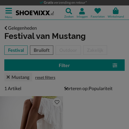
Gratis
verzending en retour*
Zoeken
Inloggen
Favorieten
Winkelmand
Menu
Gelegenheden
Festival
van Mustang
tegorieën over
Festival
Bruiloft
Outdoor
Zakelijk
Filter
Mustang
reset filters
1 artikel
1
Artikel
Sorteren op: