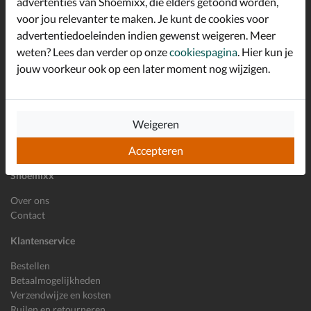
advertenties van Shoemixx, die elders getoond worden,
Schrijf je in voor de Shoemixx nieuwsbrief en ontvang €10,-
voor jou relevanter te maken. Je kunt de cookies voor
*
welkomstkorting!
advertentiedoeleinden indien gewenst weigeren. Meer
weten? Lees dan verder op onze
cookiespagina
. Hier kun je
jouw voorkeur ook op een later moment nog wijzigen.
E-mailadres
Inschrijven
Wil je ons volgen?
Weigeren
Accepteren
Shoemixx
Over ons
Contact
Klantenservice
Bestellen
Betaalmogelijkheden
Verzendwijze en kosten
Ruilen en retourneren