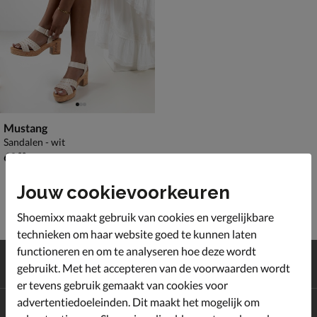
Mustang
Sandalen - wit
€ 69,99
69
,
99
Jouw cookievoorkeuren
Shoemixx maakt gebruik van cookies en vergelijkbare
technieken om haar website goed te kunnen laten
functioneren en om te analyseren hoe deze wordt
Gratis
verzending en retour*
gebruikt. Met het accepteren van de voorwaarden wordt
Achteraf
betalen
er tevens gebruik gemaakt van cookies voor
advertentiedoeleinden. Dit maakt het mogelijk om
Altijd op de hoogte zijn?