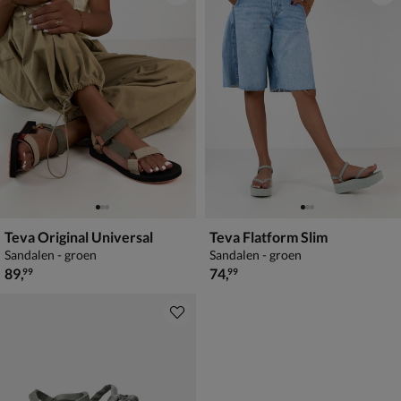
Teva Original Universal
Teva Flatform Slim
Sandalen - groen
Sandalen - groen
€ 89,99
€ 74,99
89
,
74
,
99
99