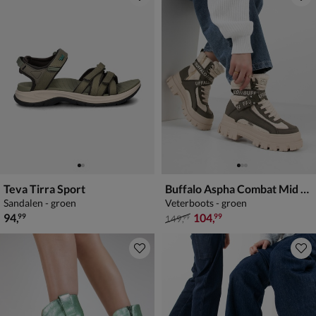
Teva Tirra Sport
Buffalo Aspha Combat Mid Warm
Sandalen - groen
Veterboots - groen
€ 94,99
van € 149,99 voor € 104,99
94
,
104
,
99
99
149
,
99