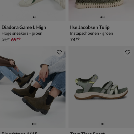
Diadora Game L High
Ilse Jacobsen Tulip
Hoge sneakers - groen
Instapschoenen - groen
van € 99,99 voor € 69,99
€ 74,99
69
,
74
,
99
99
99
,
99
Blundstone 1615
Teva Tirra Sport