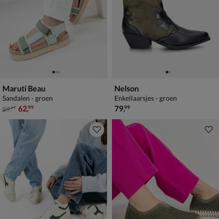
Maruti Beau
Nelson
Sandalen - groen
Enkellaarsjes - groen
van € 89,99 voor € 62,99
€ 79,99
62
,
79
,
99
99
89
,
99