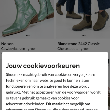
Nelson
Blundstone 2442 Classic
Cowboylaarzen - groen
Chelseaboots - groen
van € 99,99 voor € 69,99
€ 209,99
69
,
209
,
99
99
99
,
99
Jouw cookievoorkeuren
Shoemixx maakt gebruik van cookies en vergelijkbare
technieken om haar website goed te kunnen laten
functioneren en om te analyseren hoe deze wordt
gebruikt. Met het accepteren van de voorwaarden wordt
er tevens gebruik gemaakt van cookies voor
advertentiedoeleinden. Dit maakt het mogelijk om
advertenties van Shoemixx, die elders getoond worden,