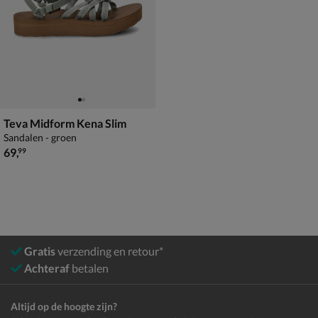
Teva Midform Kena Slim
Sandalen - groen
€ 69,99
69
,
99
Gratis
verzending en retour*
Achteraf
betalen
Altijd op de hoogte zijn?