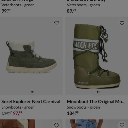
Veterboots - groen
Veterboots - groen
€ 99,99
€ 89,99
99
,
89
,
99
99
Sorel Explorer Next Carnival
Moonboot The Original Moonboot Icon
Snowboots - groen
Snowboots - groen
van € 139,99 voor € 97,99
€ 184,99
97
,
184
,
99
99
139
,
99