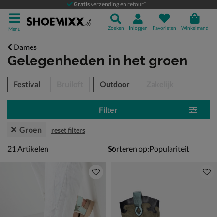
Gratis
verzending en retour*
Zoeken
Inloggen
Favorieten
Winkelmand
Menu
Dames
Gelegenheden
in het groen
tegorieën over
Festival
Bruiloft
Outdoor
Zakelijk
Filter
Groen
reset filters
21 artikelen
21
Artikelen
Sorteren op: