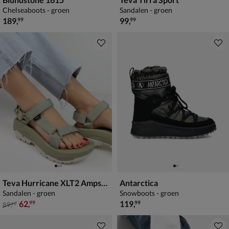
Chelseaboots - groen
Sandalen - groen
€ 189,99
€ 99,99
189
,
99
,
99
99
Teva Hurricane XLT2 Ampsole
Antarctica
Sandalen - groen
Snowboots - groen
van € 89,99 voor € 62,99
€ 119,99
62
,
119
,
99
99
89
,
99