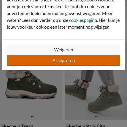
voor jou relevanter te maken. Je kunt de cookies voor
advertentiedoeleinden indien gewenst weigeren. Meer
weten? Lees dan verder op onze
cookiespagina
. Hier kun je
Buffalo Aspha Com 1
Skechers Ultra Go
jouw voorkeur ook op een later moment nog wijzigen.
Veterboots - groen
Veterboots - groen
€ 139,99
van € 99,99 voor € 69,99
139
,
69
,
99
99
99
,
99
Weigeren
Accepteren
Skechers Trego
Skechers Park City