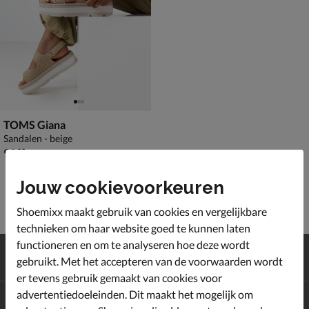
TOMS Giana
Sandalen - beige
€ 99,99
99
,
99
Jouw cookievoorkeuren
Shoemixx maakt gebruik van cookies en vergelijkbare
technieken om haar website goed te kunnen laten
functioneren en om te analyseren hoe deze wordt
Gratis
verzending en retour*
gebruikt. Met het accepteren van de voorwaarden wordt
Achteraf
betalen
er tevens gebruik gemaakt van cookies voor
advertentiedoeleinden. Dit maakt het mogelijk om
Altijd op de hoogte zijn?