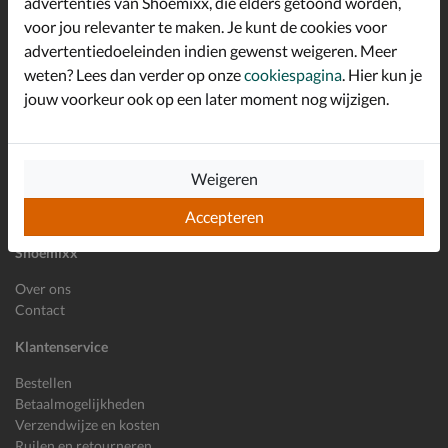
advertenties van Shoemixx, die elders getoond worden,
Schrijf je in voor de Shoemixx nieuwsbrief en ontvang €10,-
voor jou relevanter te maken. Je kunt de cookies voor
*
welkomstkorting!
advertentiedoeleinden indien gewenst weigeren. Meer
weten? Lees dan verder op onze
cookiespagina
. Hier kun je
jouw voorkeur ook op een later moment nog wijzigen.
E-mailadres
Inschrijven
Wil je ons volgen?
Weigeren
Accepteren
Shoemixx
Over ons
Contact
Klantenservice
Bestellen
Betaalmogelijkheden
Verzendwijze en kosten
Ruilen en retourneren