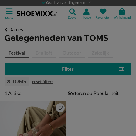
Gratis
verzending en retour*
Zoeken
Inloggen
Favorieten
Winkelmand
Menu
Dames
Gelegenheden
van TOMS
tegorieën over
Festival
Bruiloft
Outdoor
Zakelijk
Filter
TOMS
reset filters
1 artikel
1
Artikel
Sorteren op: