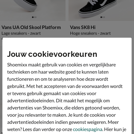
Vans UA Old Skool Platform
Vans SK8 Hi
Lage sneakers - zwart
Hoge sneakers - zwart
€ 99,99
€ 89,99
99
,
89
,
99
99
Jouw cookievoorkeuren
Shoemixx maakt gebruik van cookies en vergelijkbare
technieken om haar website goed te kunnen laten
functioneren en om te analyseren hoe deze wordt
gebruikt. Met het accepteren van de voorwaarden wordt
er tevens gebruik gemaakt van cookies voor
advertentiedoeleinden. Dit maakt het mogelijk om
advertenties van Shoemixx, die elders getoond worden,
voor jou relevanter te maken. Je kunt de cookies voor
advertentiedoeleinden indien gewenst weigeren. Meer
weten? Lees dan verder op onze
cookiespagina
. Hier kun je
Vans SK8-Hi MTE-1