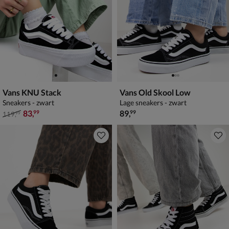
Vans KNU Stack
Vans Old Skool Low
Sneakers - zwart
Lage sneakers - zwart
van € 119,99 voor € 83,99
€ 89,99
83
,
89
,
99
99
119
,
99