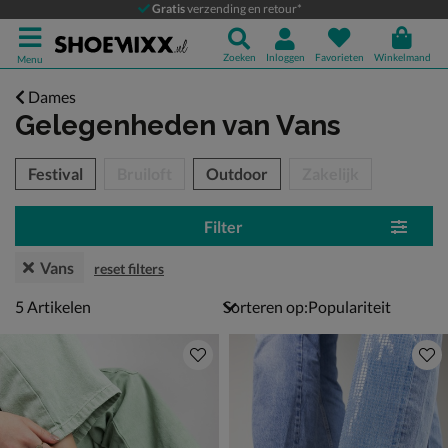
Gratis
verzending en retour*
Zoeken
Inloggen
Favorieten
Winkelmand
Menu
Dames
Gelegenheden
van Vans
tegorieën over
Festival
Bruiloft
Outdoor
Zakelijk
Filter
Vans
reset filters
5 artikelen
5
Artikelen
Sorteren op: