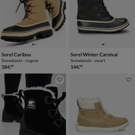
Sorel Caribou
Sorel Winter Carnival
Snowboots - cognac
Snowboots - zwart
€ 184,99
€ 144,99
184
,
144
,
99
99