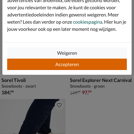
advertenties van Shoemixx, die elders getoond worden,
voor jou relevanter te maken. Je kunt de cookies voor
advertentiedoeleinden indien gewenst weigeren. Meer
weten? Lees dan verder op onze
cookiespagina
. Hier kun je
jouw voorkeur ook op een later moment nog wijzigen.
Weigeren
Accepteren
Sorel Tivoli
Sorel Explorer Next Carnival
Snowboots - zwart
Snowboots - groen
€ 184,99
van € 139,99 voor € 97,99
184
,
97
,
99
99
139
,
99