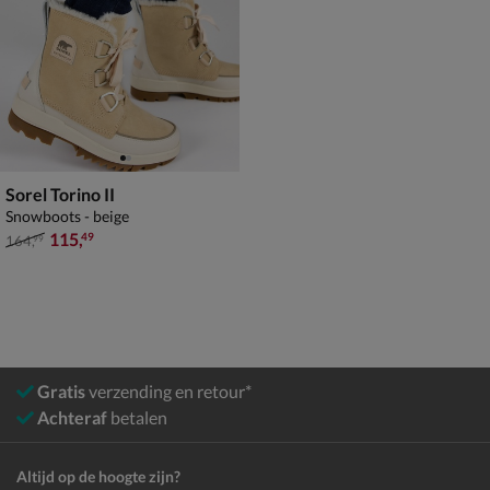
Sorel Torino II
Snowboots - beige
van € 164,99 voor € 115,49
115
,
49
164
,
99
Gratis
verzending en retour*
Achteraf
betalen
Altijd op de hoogte zijn?