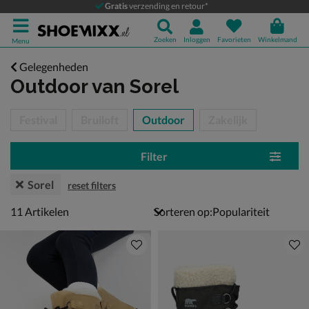
Gratis
verzending en retour*
Zoeken
Inloggen
Favorieten
Winkelmand
Menu
Gelegenheden
Outdoor
van Sorel
tegorieën over
Festival
Bruiloft
Outdoor
Zakelijk
Filter
Sorel
reset filters
11 artikelen
11
Artikelen
Sorteren op: