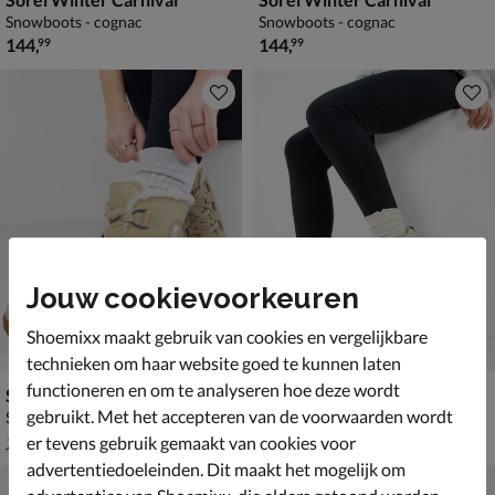
Snowboots - cognac
Snowboots - cognac
€ 144,99
€ 144,99
144
,
144
,
99
99
Jouw cookievoorkeuren
Shoemixx maakt gebruik van cookies en vergelijkbare
technieken om haar website goed te kunnen laten
functioneren en om te analyseren hoe deze wordt
Sorel Torino II
Sorel OUT N ABOUT? IV Chillz
gebruikt. Met het accepteren van de voorwaarden wordt
Snowboots - beige
Snowboots - beige
van € 164,99 voor € 115,49
van € 134,99 voor € 94,49
115
,
94
,
49
49
er tevens gebruik gemaakt van cookies voor
164
,
134
,
99
99
advertentiedoeleinden. Dit maakt het mogelijk om