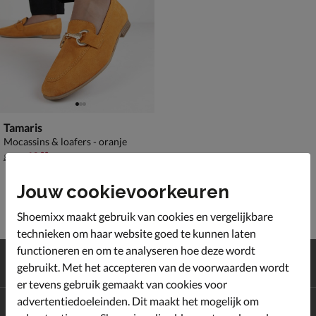
Tamaris
Mocassins & loafers - oranje
van € 89,99 voor € 62,99
62
,
99
89
,
99
Jouw cookievoorkeuren
Shoemixx maakt gebruik van cookies en vergelijkbare
technieken om haar website goed te kunnen laten
functioneren en om te analyseren hoe deze wordt
Gratis
verzending en retour*
gebruikt. Met het accepteren van de voorwaarden wordt
Achteraf
betalen
er tevens gebruik gemaakt van cookies voor
advertentiedoeleinden. Dit maakt het mogelijk om
Altijd op de hoogte zijn?