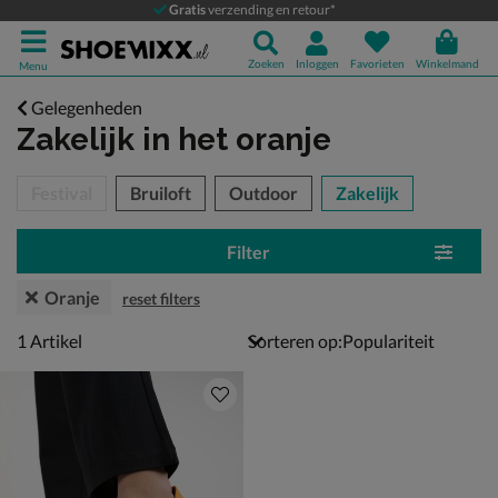
Gratis
verzending en retour*
Zoeken
Inloggen
Favorieten
Winkelmand
Menu
Gelegenheden
Zakelijk
in het oranje
tegorieën over
Festival
Bruiloft
Outdoor
Zakelijk
Filter
Oranje
reset filters
1 artikel
1
Artikel
Sorteren op: