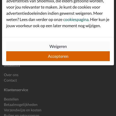
advertenties van Shoemixx, die elders getoond worden,
Schrijf je in voor de Shoemixx nieuwsbrief en ontvang €10,-
voor jou relevanter te maken. Je kunt de cookies voor
*
welkomstkorting!
advertentiedoeleinden indien gewenst weigeren. Meer
weten? Lees dan verder op onze
cookiespagina
. Hier kun je
jouw voorkeur ook op een later moment nog wijzigen.
E-mailadres
Inschrijven
Wil je ons volgen?
Weigeren
Accepteren
Shoemixx
Over ons
Contact
Klantenservice
Bestellen
Betaalmogelijkheden
Verzendwijze en kosten
Ruilen en retourneren