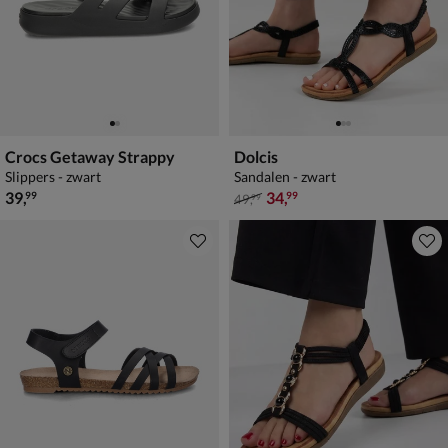
Crocs Getaway Strappy
Dolcis
Slippers - zwart
Sandalen - zwart
€ 39,99
van € 49,99 voor € 34,99
39
,
34
,
99
99
49
,
99