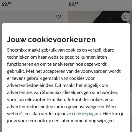
€ 69,99
€ 89,99
69
,
89
,
99
99
Jouw cookievoorkeuren
Shoemixx maakt gebruik van cookies en vergelijkbare
technieken om haar website goed te kunnen laten
functioneren en om te analyseren hoe deze wordt
gebruikt. Met het accepteren van de voorwaarden wordt
er tevens gebruik gemaakt van cookies voor
advertentiedoeleinden. Dit maakt het mogelijk om
advertenties van Shoemixx, die elders getoond worden,
Rieker
Verbenas Mila
voor jou relevanter te maken. Je kunt de cookies voor
Sleehak - zwart
Espadrilles - zwart
advertentiedoeleinden indien gewenst weigeren. Meer
van € 79,99 voor € 55,99
€ 69,99
55
,
69
,
99
99
79
,
99
weten? Lees dan verder op onze
cookiespagina
. Hier kun je
jouw voorkeur ook op een later moment nog wijzigen.