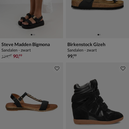
Steve Madden Bigmona
Birkenstock Gizeh
Sandalen - zwart
Sandalen - zwart
van € 129,99 voor € 90,99
€ 99,99
90
,
99
,
99
99
129
,
99