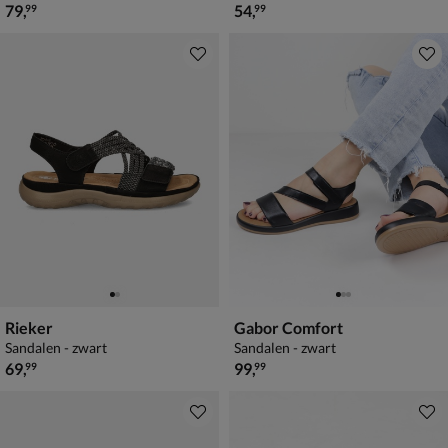
€ 79,99
€ 54,99
79
,
54
,
99
99
Rieker
Gabor Comfort
Sandalen - zwart
Sandalen - zwart
€ 69,99
€ 99,99
69
,
99
,
99
99