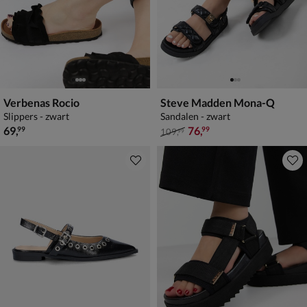
Verbenas Rocio
Steve Madden Mona-Q
Slippers - zwart
Sandalen - zwart
€ 69,99
van € 109,99 voor € 76,99
69
,
76
,
99
99
109
,
99