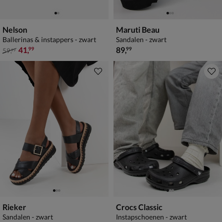
Nelson
Maruti Beau
Ballerinas & instappers - zwart
Sandalen - zwart
van € 59,99 voor € 41,99
€ 89,99
41
,
89
,
99
99
59
,
99
Rieker
Crocs Classic
Sandalen - zwart
Instapschoenen - zwart