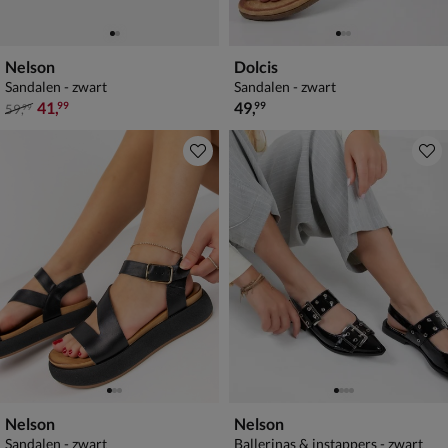
Nelson
Dolcis
Sandalen - zwart
Sandalen - zwart
van € 59,99 voor € 41,99
€ 49,99
41
,
49
,
99
99
59
,
99
Nelson
Nelson
Sandalen - zwart
Ballerinas & instappers - zwart