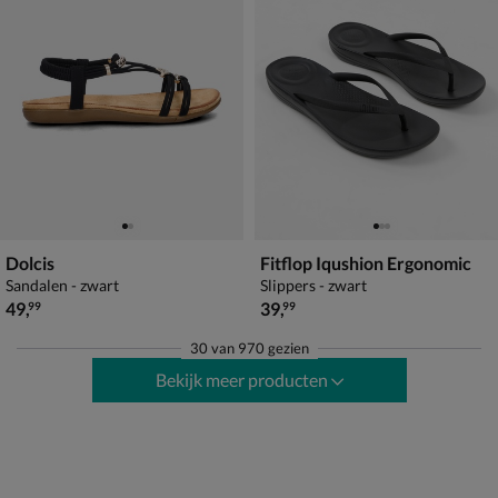
Dolcis
Fitflop Iqushion Ergonomic
Sandalen - zwart
Slippers - zwart
€ 49,99
€ 39,99
49
,
39
,
99
99
30
van
970 gezien
Bekijk meer producten