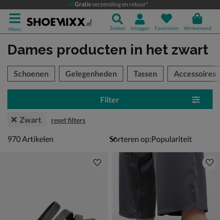
Gratis
verzending en retour*
Zoeken
Inloggen
Favorieten
Winkelmand
Menu
Dames producten
in het zwart
tegorieën over
Schoenen
Gelegenheden
Tassen
Accessoires
Filter
Zwart
reset filters
970 artikelen
970
Artikelen
Sorteren op: