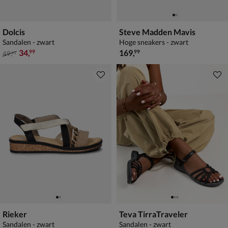
Dolcis
Steve Madden Mavis
Sandalen - zwart
Hoge sneakers - zwart
van € 49,99 voor € 34,99
€ 169,99
34
,
169
,
99
99
49
,
99
Rieker
Teva TirraTraveler
Sandalen - zwart
Sandalen - zwart