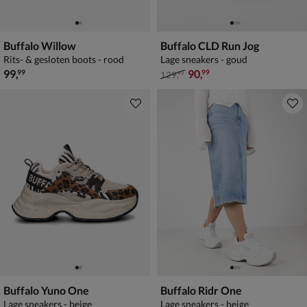
Buffalo Willow
Buffalo CLD Run Jog
Rits- & gesloten boots - rood
Lage sneakers - goud
€ 99,99
van € 129,99 voor € 90,99
99
,
90
,
99
99
129
,
99
Buffalo Yuno One
Buffalo Ridr One
Lage sneakers - beige
Lage sneakers - beige