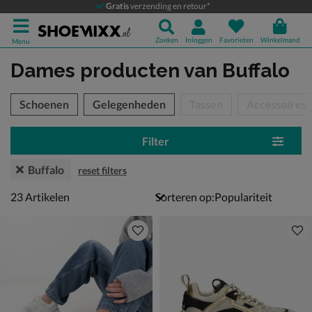
Gratis
verzending en retour*
Zoeken
Inloggen
Favorieten
Winkelmand
Menu
Dames producten
van Buffalo
tegorieën over
Schoenen
Gelegenheden
Tassen
Accessoires
Filter
Buffalo
reset filters
23 artikelen
23
Artikelen
Sorteren op: