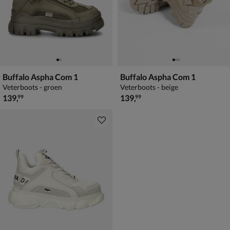
Buffalo Aspha Com 1
Buffalo Aspha Com 1
Veterboots - groen
Veterboots - beige
€ 139,99
€ 139,99
139
,
139
,
99
99