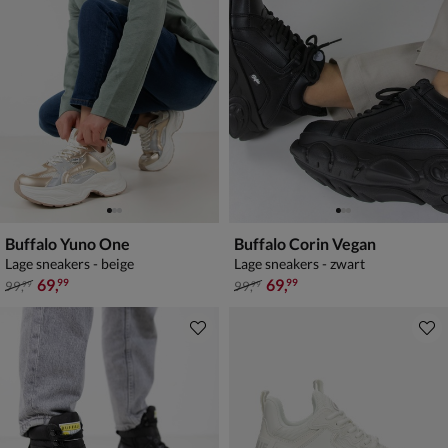
Buffalo Yuno One
Buffalo Corin Vegan
Lage sneakers - beige
Lage sneakers - zwart
van € 99,99 voor € 69,99
van € 99,99 voor € 69,99
69
,
69
,
99
99
99
,
99
,
99
99