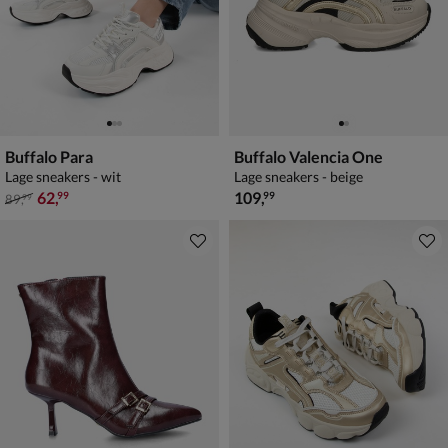
Buffalo Para
Buffalo Valencia One
Lage sneakers - wit
Lage sneakers - beige
van € 89,99 voor € 62,99
€ 109,99
62
,
109
,
99
99
89
,
99