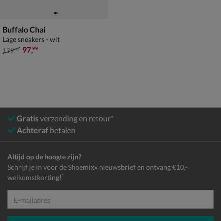
Buffalo Chai
Lage sneakers - wit
van € 139,99 voor € 97,99
97
,
99
139
,
99
Gratis
verzending en retour*
Achteraf
betalen
Altijd op de hoogte zijn?
Schrijf je in voor de Shoemixx nieuwsbrief en ontvang €10,-
*
welkomstkorting!
E-mailadres