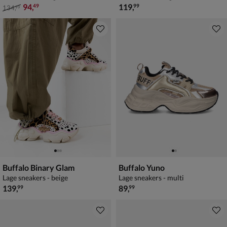
van € 134,99 voor € 94,49
€ 119,99
94
,
119
,
49
99
134
,
99
Buffalo Binary Glam
Buffalo Yuno
Lage sneakers - beige
Lage sneakers - multi
€ 139,99
€ 89,99
139
,
89
,
99
99