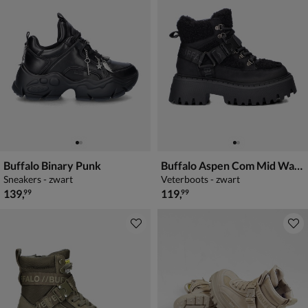
Buffalo Binary Punk
Buffalo Aspen Com Mid Warm
Sneakers - zwart
Veterboots - zwart
€ 139,99
€ 119,99
139
,
119
,
99
99