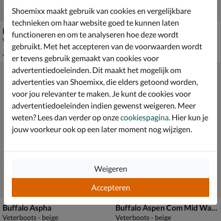
Shoemixx maakt gebruik van cookies en vergelijkbare
technieken om haar website goed te kunnen laten
Buffalo Aspha
Buffalo Para
functioneren en om te analyseren hoe deze wordt
Veterboots - zwart
Lage sneakers - zilver
gebruikt. Met het accepteren van de voorwaarden wordt
van € 134,99 voor € 94,49
van € 89,99 voor € 62,99
94
,
62
,
49
99
134
,
89
,
99
99
er tevens gebruik gemaakt van cookies voor
advertentiedoeleinden. Dit maakt het mogelijk om
advertenties van Shoemixx, die elders getoond worden,
voor jou relevanter te maken. Je kunt de cookies voor
advertentiedoeleinden indien gewenst weigeren. Meer
weten? Lees dan verder op onze
cookiespagina
. Hier kun je
jouw voorkeur ook op een later moment nog wijzigen.
Weigeren
Accepteren
Buffalo Aspha
Buffalo Aspen Com Mid Warm
Veterboots - beige
Veterboots - beige