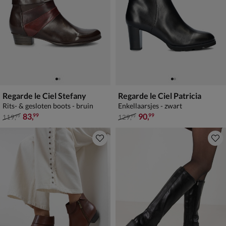
Regarde le Ciel Stefany
Regarde le Ciel Patricia
Rits- & gesloten boots - bruin
Enkellaarsjes - zwart
van € 119,99 voor € 83,99
van € 129,99 voor € 90,99
83
,
90
,
99
99
119
,
129
,
99
99