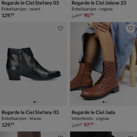
Regarde le Ciel Stefany 03
Regarde le Ciel Jolene 23
Enkellaarsjes - zwart
Enkellaarsjes - cognac
€ 129,99
van € 129,99 voor € 90,99
129
,
90
,
99
99
129
,
99
Regarde le Ciel Stefany 03
Regarde le Ciel Jada
Enkellaarsjes - blauw
Veterboots - cognac
€ 129,99
van € 139,99 voor € 97,99
129
,
97
,
99
99
139
,
99