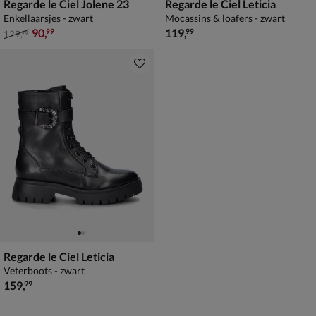
Regarde le Ciel Jolene 23
Regarde le Ciel Leticia
Enkellaarsjes - zwart
Mocassins & loafers - zwart
van € 129,99 voor € 90,99
€ 119,99
90
,
119
,
99
99
129
,
99
Regarde le Ciel Leticia
Veterboots - zwart
€ 159,99
159
,
99