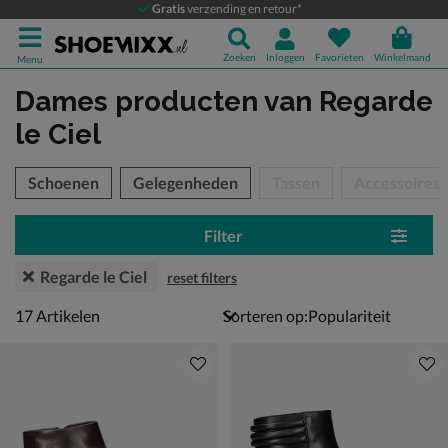
Gratis
verzending en retour*
Zoeken
Inloggen
Favorieten
Winkelmand
Menu
Dames producten
van Regarde
le Ciel
tegorieën over
Schoenen
Gelegenheden
Tassen
Accessoires
Filter
Regarde le Ciel
reset filters
17 artikelen
17
Artikelen
Sorteren op: