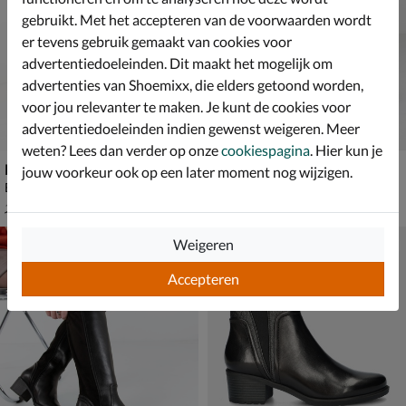
gebruikt. Met het accepteren van de voorwaarden wordt
er tevens gebruik gemaakt van cookies voor
advertentiedoeleinden. Dit maakt het mogelijk om
advertenties van Shoemixx, die elders getoond worden,
voor jou relevanter te maken. Je kunt de cookies voor
advertentiedoeleinden indien gewenst weigeren. Meer
weten? Lees dan verder op onze
cookiespagina
. Hier kun je
Regarde le Ciel Zoya
Regarde le Ciel Moira
jouw voorkeur ook op een later moment nog wijzigen.
Enkellaarsjes - bruin
Hoge laarzen - cognac
van € 129,99 voor € 90,99
€ 169,99
90
,
169
,
99
99
129
,
99
Weigeren
Accepteren