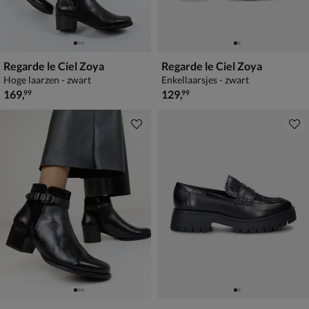
Regarde le Ciel Zoya
Regarde le Ciel Zoya
Hoge laarzen - zwart
Enkellaarsjes - zwart
€ 169,99
€ 129,99
169
,
129
,
99
99