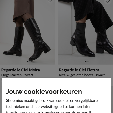
Regarde le Ciel Moira
Regarde le Ciel Elettra
Hoge laarzen - zwart
Rits- & gesloten boots - zwart
€ 169,99
€ 149,99
169
,
149
,
99
99
Jouw cookievoorkeuren
Shoemixx maakt gebruik van cookies en vergelijkbare
technieken om haar website goed te kunnen laten
functioneren en om te analyseren hoe deze wordt