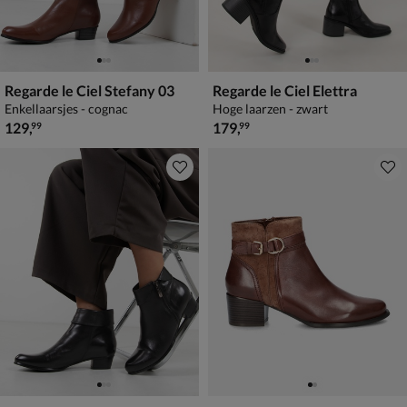
Regarde le Ciel Stefany 03
Regarde le Ciel Elettra
Enkellaarsjes - cognac
Hoge laarzen - zwart
€ 129,99
€ 179,99
129
,
179
,
99
99