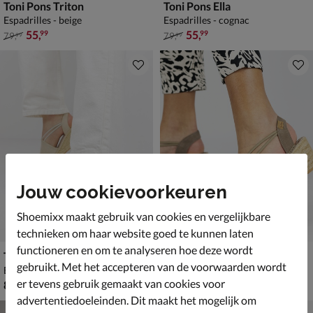
Toni Pons Triton
Toni Pons Ella
Espadrilles - beige
Espadrilles - cognac
van € 79,99 voor € 55,99
van € 79,99 voor € 55,99
55
,
55
,
99
99
79
,
79
,
99
99
Jouw cookievoorkeuren
Shoemixx maakt gebruik van cookies en vergelijkbare
technieken om haar website goed te kunnen laten
functioneren en om te analyseren hoe deze wordt
Toni Pons Tremp
Toni Pons Tremp
gebruikt. Met het accepteren van de voorwaarden wordt
Espadrilles - beige
Espadrilles - beige
er tevens gebruik gemaakt van cookies voor
€ 89,99
€ 89,99
89
,
89
,
99
99
advertentiedoeleinden. Dit maakt het mogelijk om