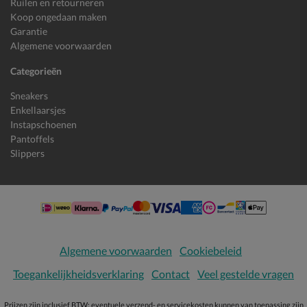
Ruilen en retourneren
Koop ongedaan maken
Garantie
Algemene voorwaarden
Categorieën
Sneakers
Enkellaarsjes
Instapschoenen
Pantoffels
Slippers
Algemene voorwaarden
Cookiebeleid
Toegankelijkheidsverklaring
Contact
Veel gestelde vragen
Prijzen zijn inclusief BTW; eventuele verzend- en servicekosten kunnen van toepassing zijn