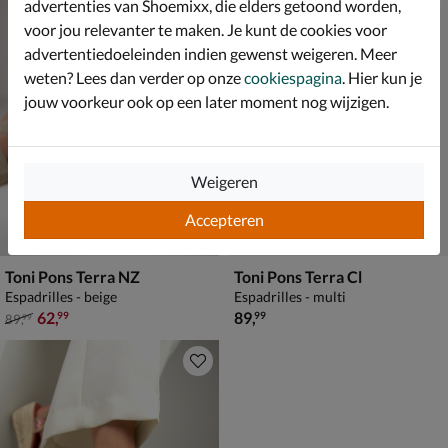
advertenties van Shoemixx, die elders getoond worden,
voor jou relevanter te maken. Je kunt de cookies voor
advertentiedoeleinden indien gewenst weigeren. Meer
weten? Lees dan verder op onze
cookiespagina
. Hier kun je
jouw voorkeur ook op een later moment nog wijzigen.
Weigeren
Accepteren
Toni Pons Terra NZ
Toni Pons Terra Cl
Espadrilles - beige
Espadrilles - multi
van € 89,99 voor € 62,99
€ 89,99
62
,
89
,
99
99
89
,
99