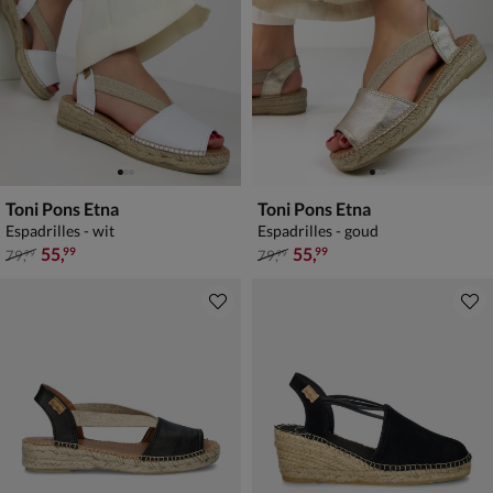
Toni Pons Etna
Toni Pons Etna
Espadrilles - wit
Espadrilles - goud
van € 79,99 voor € 55,99
van € 79,99 voor € 55,99
55
,
55
,
99
99
79
,
79
,
99
99