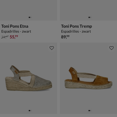
Toni Pons Etna
Toni Pons Tremp
Espadrilles - zwart
Espadrilles - zwart
van € 79,99 voor € 55,99
€ 89,99
55
,
89
,
99
99
79
,
99