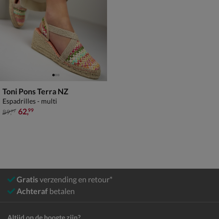
Toni Pons Terra NZ
Espadrilles - multi
van € 89,99 voor € 62,99
62
,
99
89
,
99
Gratis
verzending en retour*
Achteraf
betalen
Altijd op de hoogte zijn?