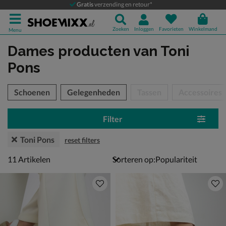
Gratis
verzending en retour*
Zoeken
Inloggen
Favorieten
Winkelmand
Menu
Dames producten
van Toni
Pons
tegorieën over
Schoenen
Gelegenheden
Tassen
Accessoires
Filter
Toni Pons
reset filters
11 artikelen
11
Artikelen
Sorteren op: