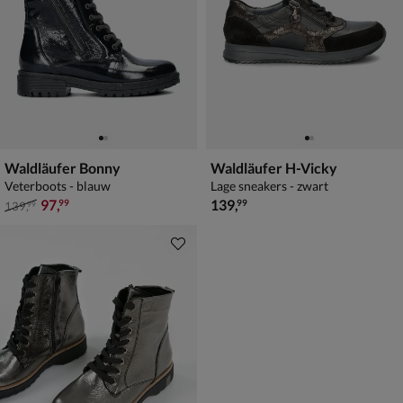
Waldläufer Bonny
Waldläufer H-Vicky
Veterboots - blauw
Lage sneakers - zwart
van € 139,99 voor € 97,99
€ 139,99
97
,
139
,
99
99
139
,
99