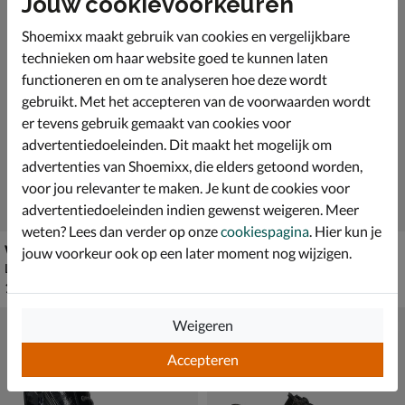
Jouw cookievoorkeuren
Shoemixx maakt gebruik van cookies en vergelijkbare
technieken om haar website goed te kunnen laten
functioneren en om te analyseren hoe deze wordt
gebruikt. Met het accepteren van de voorwaarden wordt
er tevens gebruik gemaakt van cookies voor
advertentiedoeleinden. Dit maakt het mogelijk om
advertenties van Shoemixx, die elders getoond worden,
voor jou relevanter te maken. Je kunt de cookies voor
advertentiedoeleinden indien gewenst weigeren. Meer
weten? Lees dan verder op onze
cookiespagina
. Hier kun je
Waldläufer Janka
Waldläufer Vicky-H
jouw voorkeur ook op een later moment nog wijzigen.
Lage sneakers - beige
Lage sneakers - beige
€ 149,99
€ 139,99
149
,
139
,
99
99
Weigeren
Accepteren