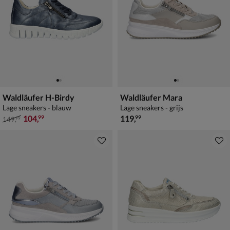
Waldläufer H-Birdy
Waldläufer Mara
Lage sneakers - blauw
Lage sneakers - grijs
van € 149,99 voor € 104,99
€ 119,99
104
,
119
,
99
99
149
,
99