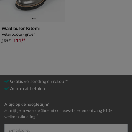
Waldläufer Kitomi
Veterboots - groen
van € 159,99 voor € 111,99
111
,
99
159
,
99
Gratis
verzending en retour*
Achteraf
betalen
Altijd op de hoogte zijn?
Schrijf je in voor de Shoemixx nieuwsbrief en ontvang €10,-
*
welkomstkorting!