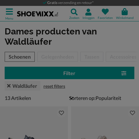
Gratis
verzending en retour*
Zoeken
Inloggen
Favorieten
Winkelmand
Menu
Dames producten
van
Waldläufer
tegorieën over
Schoenen
Gelegenheden
Tassen
Accessoires
Filter
Waldläufer
reset filters
13 artikelen
13
Artikelen
Sorteren op: