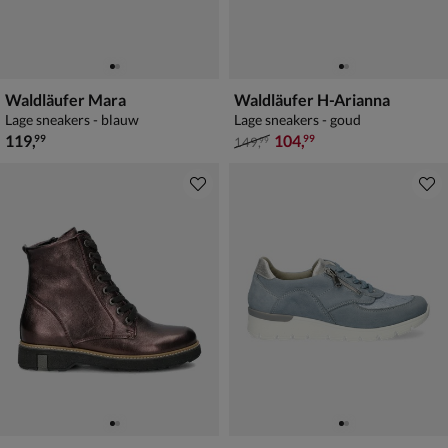
Waldläufer Mara
Waldläufer H-Arianna
Lage sneakers - blauw
Lage sneakers - goud
€ 119,99
van € 149,99 voor € 104,99
119
,
104
,
99
99
149
,
99