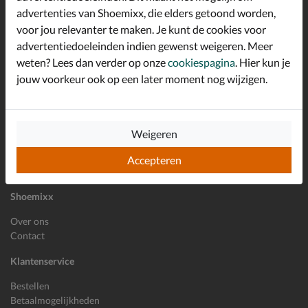
advertenties van Shoemixx, die elders getoond worden,
Altijd op de hoogte zijn?
voor jou relevanter te maken. Je kunt de cookies voor
Schrijf je in voor de Shoemixx nieuwsbrief en ontvang €10,-
*
welkomstkorting!
advertentiedoeleinden indien gewenst weigeren. Meer
weten? Lees dan verder op onze
cookiespagina
. Hier kun je
jouw voorkeur ook op een later moment nog wijzigen.
E-mailadres
Inschrijven
Weigeren
Wil je ons volgen?
Accepteren
Shoemixx
Over ons
Contact
Klantenservice
Bestellen
Betaalmogelijkheden