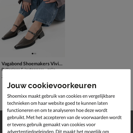
Vagabond Shoemakers Vivian
Ballerinas & instappers - grijs
van € 139,99 voor € 97,99
97
,
99
139
,
99
Jouw cookievoorkeuren
Shoemixx maakt gebruik van cookies en vergelijkbare
technieken om haar website goed te kunnen laten
functioneren en om te analyseren hoe deze wordt
Gratis
verzending en retour*
gebruikt. Met het accepteren van de voorwaarden wordt
Achteraf
betalen
er tevens gebruik gemaakt van cookies voor
advertentiedoeleinden. Dit maakt het mogelijk om