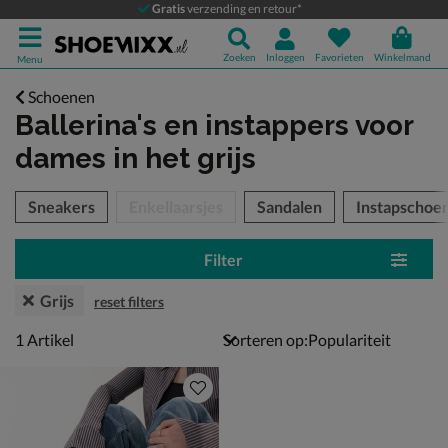
Gratis
verzending en retour*
Zoeken
Inloggen
Favorieten
Winkelmand
Menu
Schoenen
Ballerina's en instappers voor
dames
in het grijs
tegorieën over
Sneakers
Enkellaarsjes
Sandalen
Instapschoe
Filter
Grijs
reset filters
1 artikel
1
Artikel
Sorteren op: