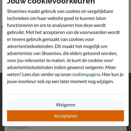
Jouw cookievoorkeuren
Shoemixx maakt gebruik van cookies en vergelijkbare
technieken om haar website goed te kunnen laten
functioneren en om te analyseren hoe deze wordt
Palladium Pampa Hi
Dr. Martens 1460 Pascal Virginia Mono
gebruikt. Met het accepteren van de voorwaarden wordt
Veterboots - roze
Veterboots - roze
van € 79,99 voor € 55,99
van € 199,99 voor € 139,99
55
,
139
,
99
99
er tevens gebruik gemaakt van cookies voor
79
,
199
,
99
99
advertentiedoeleinden. Dit maakt het mogelijk om
advertenties van Shoemixx, die elders getoond worden,
voor jou relevanter te maken. Je kunt de cookies voor
advertentiedoeleinden indien gewenst weigeren. Meer
weten? Lees dan verder op onze
cookiespagina
. Hier kun je
Gratis
verzending en retour*
jouw voorkeur ook op een later moment nog wijzigen.
Achteraf
betalen
Altijd op de hoogte zijn?
Weigeren
Schrijf je in voor de Shoemixx nieuwsbrief en ontvang €10,-
*
welkomstkorting!
Accepteren