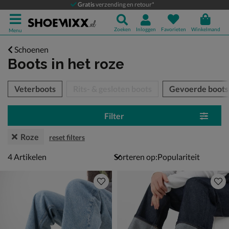
Gratis
verzending en retour*
Zoeken
Inloggen
Favorieten
Winkelmand
Menu
Schoenen
Boots
in het roze
tegorieën over
Veterboots
Rits- & gesloten boots
Gevoerde boots
Filter
Roze
reset filters
4 artikelen
4
Artikelen
Sorteren op: