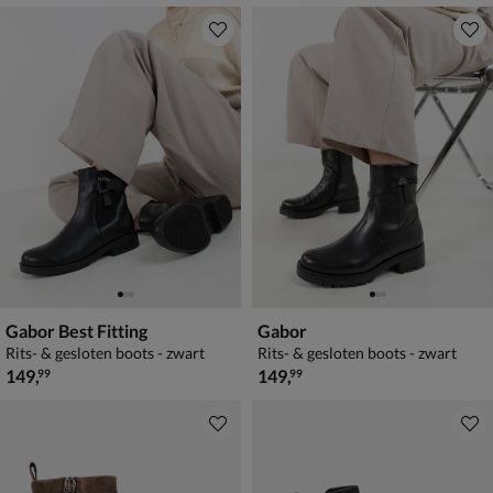
Gabor Best Fitting
Gabor
Rits- & gesloten boots - zwart
Rits- & gesloten boots - zwart
€ 149,99
€ 149,99
149
,
149
,
99
99