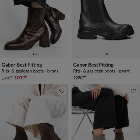
Gabor Best Fitting
Gabor Best Fitting
Rits- & gesloten boots - brons
Rits- & gesloten boots - zwart
van € 144,99 voor € 101,49
€ 139,99
101
,
139
,
49
99
144
,
99