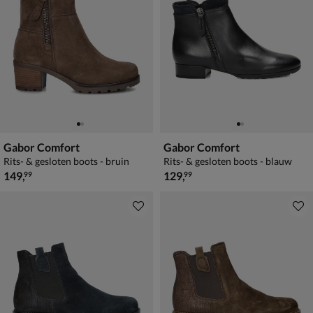
Gabor Comfort
Gabor Comfort
Rits- & gesloten boots - bruin
Rits- & gesloten boots - blauw
€ 149,99
€ 129,99
149
,
129
,
99
99