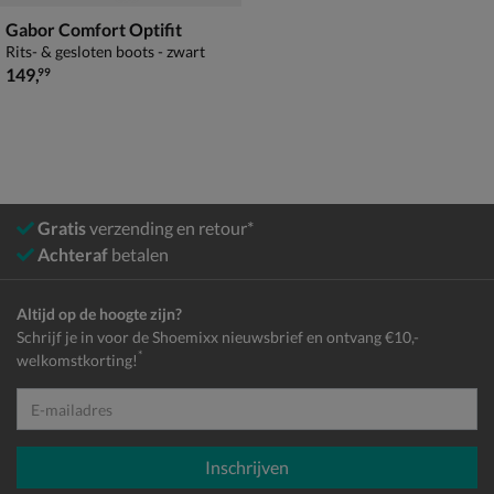
Gabor Comfort Optifit
Rits- & gesloten boots - zwart
€ 149,99
149
,
99
Gratis
verzending en retour*
Achteraf
betalen
Altijd op de hoogte zijn?
Schrijf je in voor de Shoemixx nieuwsbrief en ontvang €10,-
*
welkomstkorting!
E-mailadres
Inschrijven