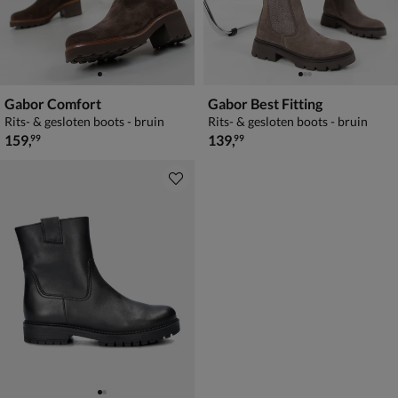
Gabor Comfort
Gabor Best Fitting
Rits- & gesloten boots - bruin
Rits- & gesloten boots - bruin
€ 159,99
€ 139,99
159
,
139
,
99
99