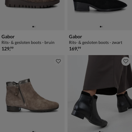
Gabor
Gabor
Rits- & gesloten boots - bruin
Rits- & gesloten boots - zwart
€ 129,99
€ 169,99
129
,
169
,
99
99