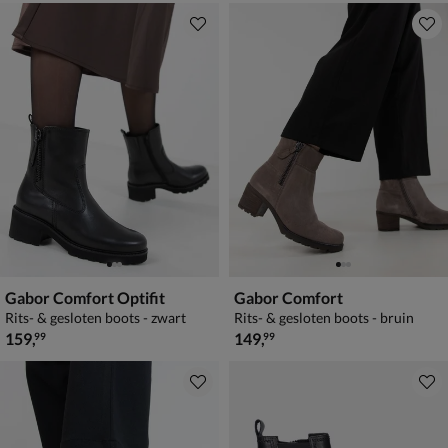
Gabor Comfort Optifit
Gabor Comfort
Rits- & gesloten boots - zwart
Rits- & gesloten boots - bruin
€ 159,99
€ 149,99
159
,
149
,
99
99