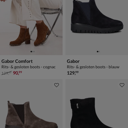
Gabor Comfort
Gabor
Rits- & gesloten boots - cognac
Rits- & gesloten boots - blauw
van € 129,99 voor € 90,99
€ 129,99
90
,
129
,
99
99
129
,
99