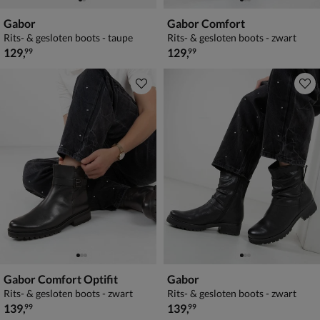
Gabor
Gabor Comfort
Rits- & gesloten boots - taupe
Rits- & gesloten boots - zwart
€ 129,99
€ 129,99
129
,
129
,
99
99
Gabor Comfort Optifit
Gabor
Rits- & gesloten boots - zwart
Rits- & gesloten boots - zwart
€ 139,99
€ 139,99
139
,
139
,
99
99