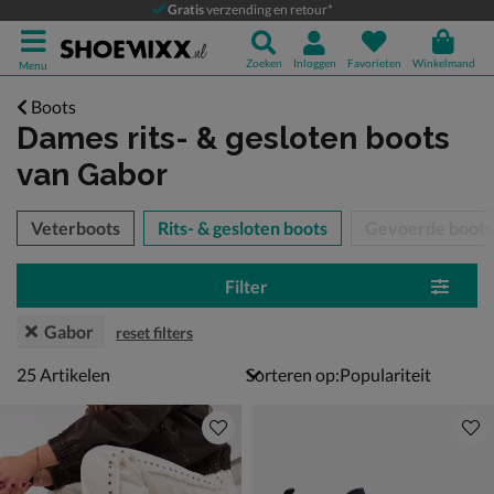
Gratis
verzending en retour*
Zoeken
Inloggen
Favorieten
Winkelmand
Menu
Boots
Dames rits- & gesloten boots
van Gabor
tegorieën over
Veterboots
Rits- & gesloten boots
Gevoerde boots
Filter
Gabor
reset filters
25 artikelen
25
Artikelen
Sorteren op: