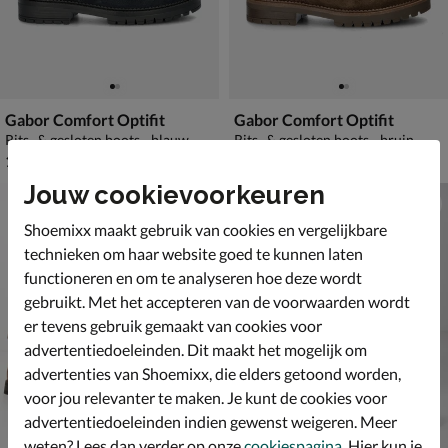
Gabor Comfort Optifit
Gabor Comfort Optifit
Rits- & gesloten boots - blauw
Rits- & gesloten boots - bruin
€ 139,99
€ 139,99
139
,
139
,
99
99
Jouw cookievoorkeuren
Shoemixx maakt gebruik van cookies en vergelijkbare
technieken om haar website goed te kunnen laten
functioneren en om te analyseren hoe deze wordt
gebruikt. Met het accepteren van de voorwaarden wordt
er tevens gebruik gemaakt van cookies voor
advertentiedoeleinden. Dit maakt het mogelijk om
advertenties van Shoemixx, die elders getoond worden,
voor jou relevanter te maken. Je kunt de cookies voor
advertentiedoeleinden indien gewenst weigeren. Meer
weten? Lees dan verder op onze
cookiespagina
. Hier kun je