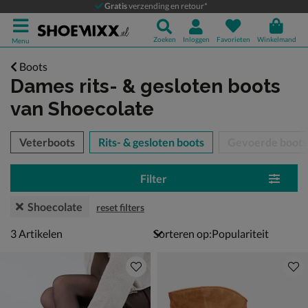
Gratis
verzending en retour*
Zoeken
Inloggen
Favorieten
Winkelmand
Menu
Boots
Dames rits- & gesloten boots
van Shoecolate
tegorieën over
Veterboots
Rits- & gesloten boots
Gevoerde boots
Filter
Shoecolate
reset filters
3 artikelen
3
Artikelen
Sorteren op: