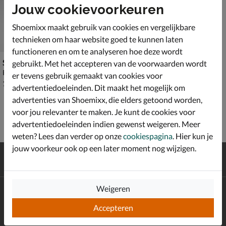
Jouw cookievoorkeuren
Shoemixx maakt gebruik van cookies en vergelijkbare
technieken om haar website goed te kunnen laten
functioneren en om te analyseren hoe deze wordt
Shoecolate
gebruikt. Met het accepteren van de voorwaarden wordt
Rits- & gesloten boots - beige
er tevens gebruik gemaakt van cookies voor
€ 129,99
129
,
99
advertentiedoeleinden. Dit maakt het mogelijk om
advertenties van Shoemixx, die elders getoond worden,
voor jou relevanter te maken. Je kunt de cookies voor
advertentiedoeleinden indien gewenst weigeren. Meer
weten? Lees dan verder op onze
cookiespagina
. Hier kun je
jouw voorkeur ook op een later moment nog wijzigen.
Gratis
verzending en retour*
Achteraf
betalen
Weigeren
Altijd op de hoogte zijn?
Schrijf je in voor de Shoemixx nieuwsbrief en ontvang €10,-
Accepteren
*
welkomstkorting!