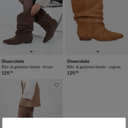
Shoecolate
Shoecolate
Rits- & gesloten boots - bruin
Rits- & gesloten boots - cognac
€ 129,99
€ 129,99
129
,
129
,
99
99