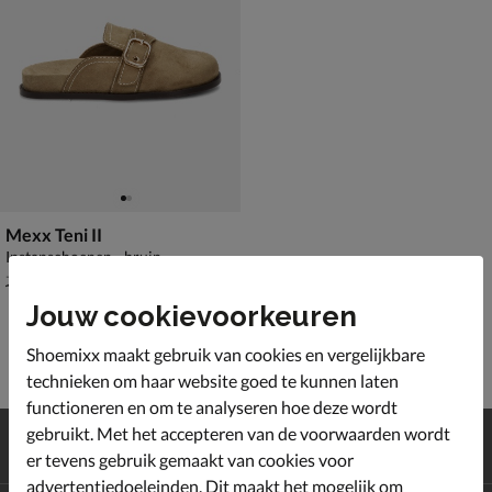
Mexx Teni II
Instapschoenen - bruin
van € 79,99 voor € 55,99
55
,
99
79
,
99
Jouw cookievoorkeuren
Shoemixx maakt gebruik van cookies en vergelijkbare
technieken om haar website goed te kunnen laten
functioneren en om te analyseren hoe deze wordt
Gratis
verzending en retour*
gebruikt. Met het accepteren van de voorwaarden wordt
Achteraf
betalen
er tevens gebruik gemaakt van cookies voor
advertentiedoeleinden. Dit maakt het mogelijk om