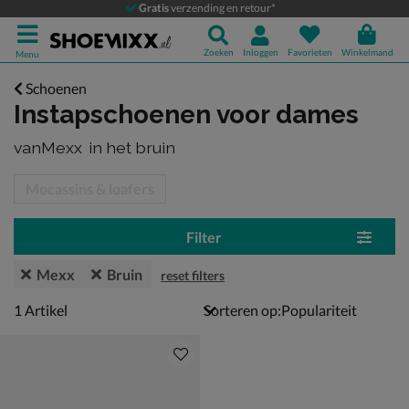
Gratis
verzending en retour*
Zoeken
Inloggen
Favorieten
Winkelmand
Menu
Schoenen
Instapschoenen voor dames
vanMexx
in het bruin
tegorieën over
Mocassins & loafers
Filter
Mexx
Bruin
reset filters
1 artikel
1
Artikel
Sorteren op: