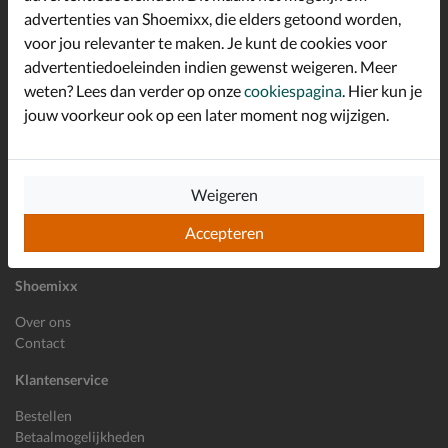
advertenties van Shoemixx, die elders getoond worden,
Altijd op de hoogte zijn?
voor jou relevanter te maken. Je kunt de cookies voor
Schrijf je in voor de Shoemixx nieuwsbrief en ontvang €10,-
*
welkomstkorting!
advertentiedoeleinden indien gewenst weigeren. Meer
weten? Lees dan verder op onze
cookiespagina
. Hier kun je
jouw voorkeur ook op een later moment nog wijzigen.
E-mailadres
Inschrijven
Weigeren
Wil je ons volgen?
Accepteren
Shoemixx
Over ons
Contact
Klantenservice
Bestellen
Betaalmogelijkheden