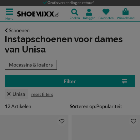
Gratis
verzending en retour*
Zoeken
Inloggen
Favorieten
Winkelmand
Menu
Schoenen
Instapschoenen voor dames
van Unisa
tegorieën over
Mocassins & loafers
Filter
Unisa
reset filters
12 artikelen
12
Artikelen
Sorteren op: