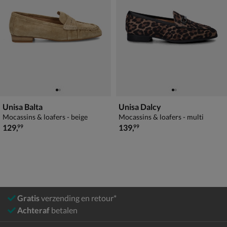
Unisa Balta
Unisa Dalcy
Mocassins & loafers - beige
Mocassins & loafers - multi
€ 129,99
€ 139,99
129
,
139
,
99
99
Gratis
verzending en retour*
Achteraf
betalen