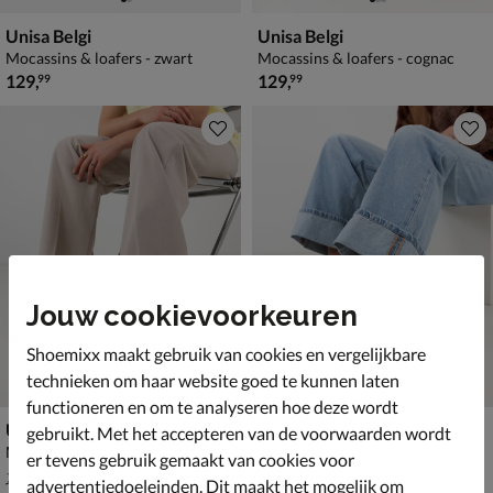
Unisa Belgi
Unisa Belgi
Mocassins & loafers - zwart
Mocassins & loafers - cognac
€ 129,99
€ 129,99
129
,
129
,
99
99
Jouw cookievoorkeuren
Shoemixx maakt gebruik van cookies en vergelijkbare
technieken om haar website goed te kunnen laten
functioneren en om te analyseren hoe deze wordt
Unisa Balta
Unisa Belgi
gebruikt. Met het accepteren van de voorwaarden wordt
Mocassins & loafers - blauw
Mocassins & loafers - geel
er tevens gebruik gemaakt van cookies voor
van € 129,99 voor € 90,99
van € 129,99 voor € 90,99
90
,
90
,
99
99
129
,
129
,
99
99
advertentiedoeleinden. Dit maakt het mogelijk om