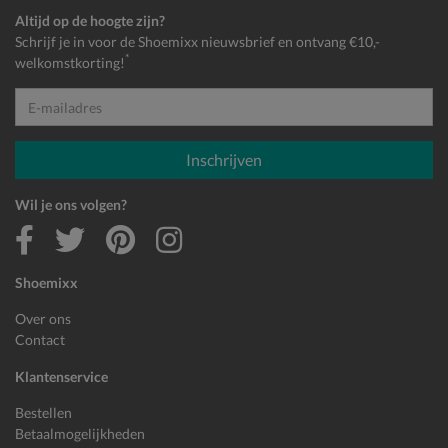
Altijd op de hoogte zijn?
Schrijf je in voor de Shoemixx nieuwsbrief en ontvang €10,-
*
welkomstkorting!
E-mailadres
Inschrijven
Wil je ons volgen?
Shoemixx
Over ons
Contact
Klantenservice
Bestellen
Betaalmogelijkheden