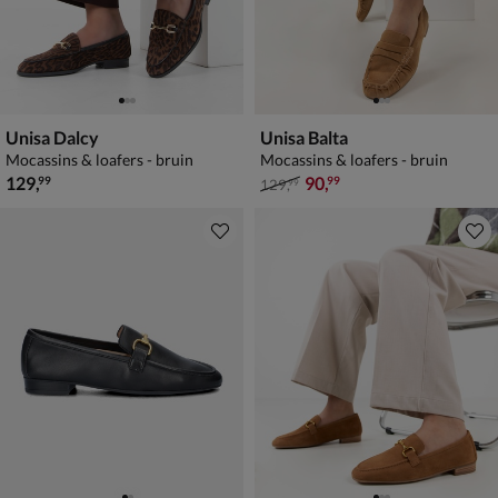
Unisa Dalcy
Unisa Balta
Mocassins & loafers - bruin
Mocassins & loafers - bruin
€ 129,99
van € 129,99 voor € 90,99
129
,
90
,
99
99
129
,
99