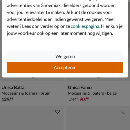
advertenties van Shoemixx, die elders getoond worden,
voor jou relevanter te maken. Je kunt de cookies voor
advertentiedoeleinden indien gewenst weigeren. Meer
weten? Lees dan verder op onze
cookiespagina
. Hier kun je
jouw voorkeur ook op een later moment nog wijzigen.
Weigeren
Accepteren
Unisa Balta
Unisa Famo
Mocassins & loafers - bruin
Mocassins & loafers - beige
€ 129,99
van € 129,99 voor € 90,99
129
,
90
,
99
99
129
,
99