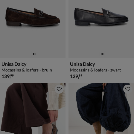
Unisa Dalcy
Unisa Dalcy
Mocassins & loafers - bruin
Mocassins & loafers - zwart
€ 139,99
€ 129,99
139
,
129
,
99
99