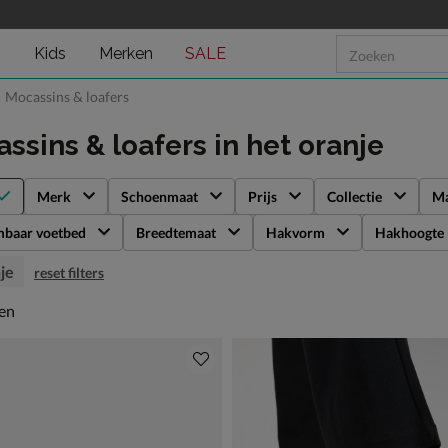
n
Kids
Merken
SALE
Mocassins & loafers
ssins & loafers
in het oranje
Merk
Schoenmaat
Prijs
Collectie
Ma
mbaar voetbed
Breedtemaat
Hakvorm
Hakhoogte
je
reset filters
en
len