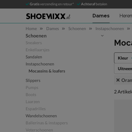
Gratis
verzending en retour*
Achteraf
betalen
Dames
Here
Home
Dames
Schoenen
Instapschoenen
Schoenen
Sla categorieën over
Moca
Sneakers
Enkellaarsjes
Sandalen
Kleur
Instapschoenen
Uitnee
Mocassins & loafers
Oran
Slippers
Pumps
2 artikel
2
Artike
Boots
Laarzen
Espadrilles
Wandelschoenen
Ballerinas & instappers
Veterschoenen