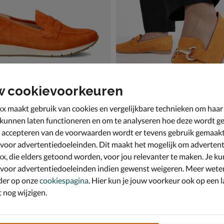
w cookievoorkeuren
x maakt gebruik van cookies en vergelijkbare technieken om haar
 kunnen laten functioneren en om te analyseren hoe deze wordt ge
 accepteren van de voorwaarden wordt er tevens gebruik gemaak
Tamaris
 & loafers - oranje
Mocassins & loafers - oranje
 voor advertentiedoeleinden. Dit maakt het mogelijk om advertent
9,99 voor € 83,99
van € 89,99 voor € 62,99
,
62
,
99
99
89
,
99
x, die elders getoond worden, voor jou relevanter te maken. Je ku
 voor advertentiedoeleinden indien gewenst weigeren. Meer wete
der op onze
cookiespagina
. Hier kun je jouw voorkeur ook op een l
nog wijzigen.