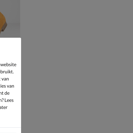
 website
bruikt.
t van
ies van
nt de
n? Lees
ater