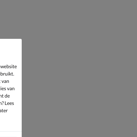
 website
bruikt.
t van
ies van
nt de
n? Lees
ater