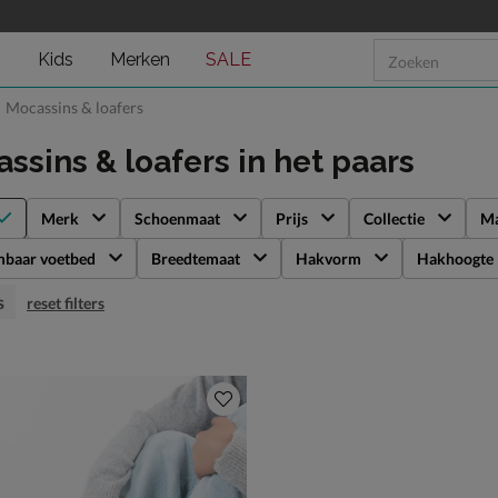
n
Kids
Merken
SALE
Mocassins & loafers
ssins & loafers
in het paars
Merk
Schoenmaat
Prijs
Collectie
Ma
mbaar voetbed
Breedtemaat
Hakvorm
Hakhoogte
s
reset filters