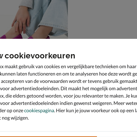
w cookievoorkeuren
x maakt gebruik van cookies en vergelijkbare technieken om haar
 kunnen laten functioneren en om te analyseren hoe deze wordt ge
 accepteren van de voorwaarden wordt er tevens gebruik gemaak
 & loafers - paars
 voor advertentiedoeleinden. Dit maakt het mogelijk om advertent
9,99 voor € 83,99
,
99
x, die elders getoond worden, voor jou relevanter te maken. Je ku
 voor advertentiedoeleinden indien gewenst weigeren. Meer wete
der op onze
cookiespagina
. Hier kun je jouw voorkeur ook op een l
nog wijzigen.