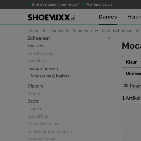
Gratis
verzending en retour*
Achteraf
betalen
Dames
Here
Home
Dames
Schoenen
Instapschoenen
Schoenen
Sla categorieën over
Moca
Sneakers
Enkellaarsjes
Sandalen
Kleur
Instapschoenen
Uitnee
Mocassins & loafers
Paar
Slippers
Pumps
1 artikel
1
Artikel
Boots
Laarzen
Espadrilles
Wandelschoenen
Ballerinas & instappers
Veterschoenen