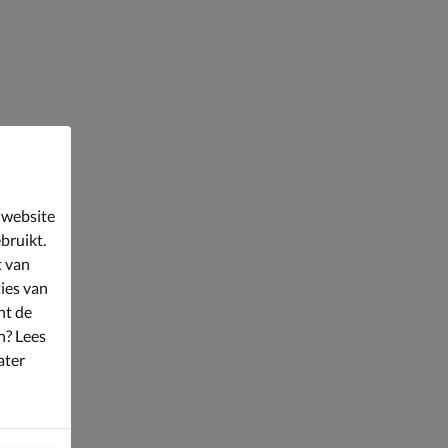
 website
bruikt.
t van
ies van
nt de
n? Lees
ater