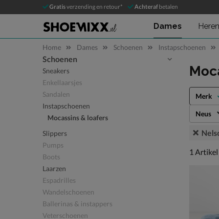
Gratis
verzending en retour*
Achteraf
betalen
Dames
Here
Home
Dames
Schoenen
Instapschoenen
Schoenen
Sla categorieën over
Moca
Sneakers
Enkellaarsjes
Sandalen
Merk
Instapschoenen
Neus
Mocassins & loafers
Nels
Slippers
Pumps
1 artikel
1
Artikel
Boots
Laarzen
Espadrilles
Wandelschoenen
Ballerinas & instappers
Veterschoenen