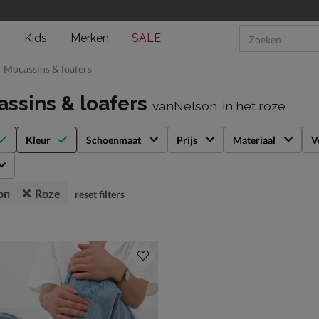
n
Kids
Merken
SALE
Mocassins & loafers
ssins & loafers
vanNelson
in het roze
Kleur
Schoenmaat
Prijs
Materiaal
V
on
Roze
reset filters