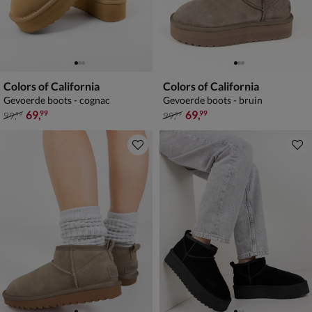
Colors of California
Colors of California
Gevoerde boots - cognac
Gevoerde boots - bruin
van € 99,99 voor € 69,99
van € 99,99 voor € 69,99
69
,
69
,
99
99
99
,
99
,
99
99