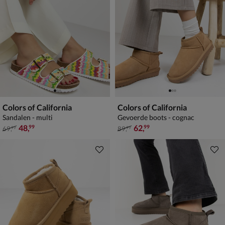
Colors of California
Colors of California
Sandalen - multi
Gevoerde boots - cognac
van € 69,99 voor € 48,99
van € 89,99 voor € 62,99
48
,
62
,
99
99
69
,
89
,
99
99