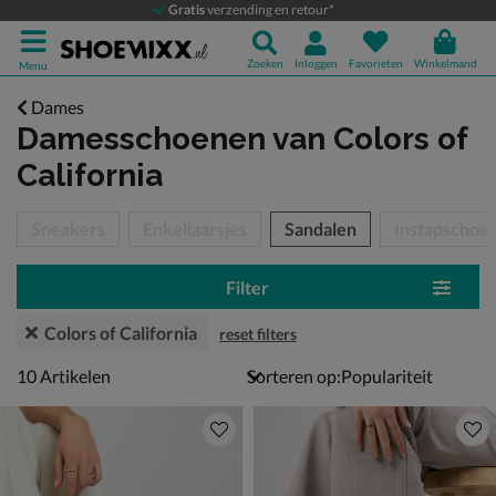
Gratis
verzending en retour*
Zoeken
Inloggen
Favorieten
Winkelmand
Menu
Dames
Damesschoenen
van Colors of
California
tegorieën over
Sneakers
Enkellaarsjes
Sandalen
Instapschoe
Filter
Colors of California
reset filters
10 artikelen
10
Artikelen
Sorteren op: