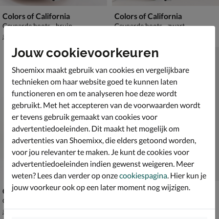
Colors of California
Colors of California
Gevoerde boots - bruin
Gevoerde boots - zwart
van € 89,99 voor € 62,99
van € 99,99 voor € 69,99
62
,
69
,
99
99
89
,
99
,
99
99
Jouw cookievoorkeuren
Shoemixx maakt gebruik van cookies en vergelijkbare
technieken om haar website goed te kunnen laten
functioneren en om te analyseren hoe deze wordt
gebruikt. Met het accepteren van de voorwaarden wordt
er tevens gebruik gemaakt van cookies voor
advertentiedoeleinden. Dit maakt het mogelijk om
advertenties van Shoemixx, die elders getoond worden,
voor jou relevanter te maken. Je kunt de cookies voor
advertentiedoeleinden indien gewenst weigeren. Meer
weten? Lees dan verder op onze
cookiespagina
. Hier kun je
jouw voorkeur ook op een later moment nog wijzigen.
Colors of California
Colors of California
Gevoerde boots - zwart
Gevoerde boots - cognac
van € 89,99 voor € 62,99
van € 99,99 voor € 69,99
62
,
69
,
99
99
89
,
99
,
99
99