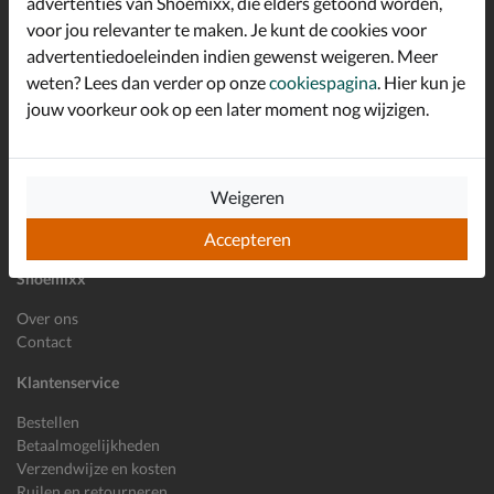
advertenties van Shoemixx, die elders getoond worden,
Schrijf je in voor de Shoemixx nieuwsbrief en ontvang €10,-
voor jou relevanter te maken. Je kunt de cookies voor
*
welkomstkorting!
advertentiedoeleinden indien gewenst weigeren. Meer
weten? Lees dan verder op onze
cookiespagina
. Hier kun je
jouw voorkeur ook op een later moment nog wijzigen.
E-mailadres
Inschrijven
Wil je ons volgen?
Weigeren
Accepteren
Shoemixx
Over ons
Contact
Klantenservice
Bestellen
Betaalmogelijkheden
Verzendwijze en kosten
Ruilen en retourneren