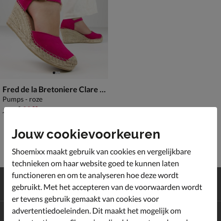
Fred de la Bretoniere Clare Kiki
Pumps - roze
van € 129,99 voor € 90,99
90
,
99
129
,
99
Jouw cookievoorkeuren
Shoemixx maakt gebruik van cookies en vergelijkbare
technieken om haar website goed te kunnen laten
functioneren en om te analyseren hoe deze wordt
Gratis
verzending en retour*
gebruikt. Met het accepteren van de voorwaarden wordt
Achteraf
betalen
er tevens gebruik gemaakt van cookies voor
advertentiedoeleinden. Dit maakt het mogelijk om
Altijd op de hoogte zijn?