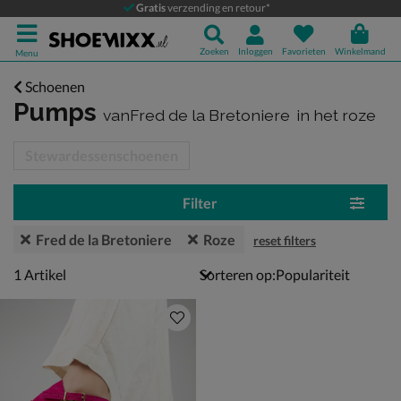
Gratis
verzending en retour*
Zoeken
Inloggen
Favorieten
Winkelmand
Menu
Schoenen
Pumps
vanFred de la Bretoniere
in het roze
tegorieën over
Stewardessenschoenen
Filter
Fred de la Bretoniere
Roze
reset filters
1 artikel
1
Artikel
Sorteren op: