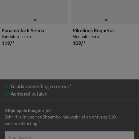
Panama Jack Selma
Pikolinos Roquetas
Sandalen - ecru
Sleehak - ecru
€ 119,99
€ 109,99
119
,
109
,
99
99
Gratis
verzending en retour*
Achteraf
betalen
Altijd op de hoogte zijn?
Schrijf je in voor de Shoemixx nieuwsbrief en ontvang €10,-
*
welkomstkorting!