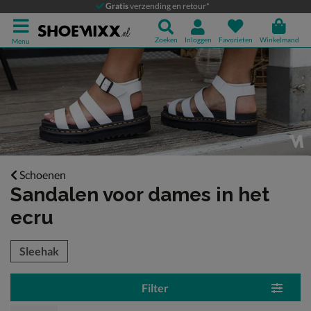
Gratis
verzending en retour*
Zoeken
Inloggen
Favorieten
Winkelmand
Menu
Schoenen
Sandalen voor dames
in het
ecru
tegorieën over
Sleehak
Filter