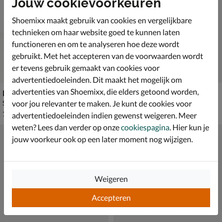
Jouw cookievoorkeuren
Shoemixx maakt gebruik van cookies en vergelijkbare
technieken om haar website goed te kunnen laten
functioneren en om te analyseren hoe deze wordt
gebruikt. Met het accepteren van de voorwaarden wordt
er tevens gebruik gemaakt van cookies voor
advertentiedoeleinden. Dit maakt het mogelijk om
advertenties van Shoemixx, die elders getoond worden,
Birkenstock Sydney Cushion Buckle
Keen Uneek
voor jou relevanter te maken. Je kunt de cookies voor
Sandalen - ecru
Sandalen - ecru
€ 119,99
€ 119,99
119
,
119
,
99
99
advertentiedoeleinden indien gewenst weigeren. Meer
weten? Lees dan verder op onze
cookiespagina
. Hier kun je
jouw voorkeur ook op een later moment nog wijzigen.
Weigeren
Accepteren