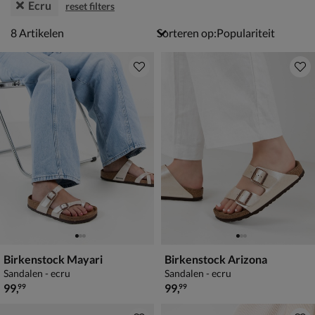
Ecru
reset filters
8 artikelen
8
Artikelen
Sorteren op:
Birkenstock Mayari
Birkenstock Arizona
Sandalen - ecru
Sandalen - ecru
€ 99,99
€ 99,99
99
,
99
,
99
99