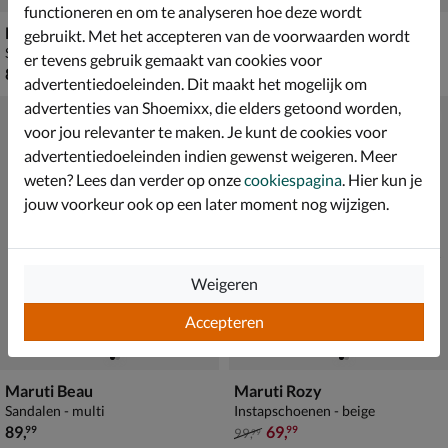
functioneren en om te analyseren hoe deze wordt
Maruti Fae
Maruti Fae
gebruikt. Met het accepteren van de voorwaarden wordt
Sandalen - cognac
Sandalen - bruin
er tevens gebruik gemaakt van cookies voor
€ 89,99
€ 89,99
89
,
89
,
99
99
advertentiedoeleinden. Dit maakt het mogelijk om
advertenties van Shoemixx, die elders getoond worden,
voor jou relevanter te maken. Je kunt de cookies voor
advertentiedoeleinden indien gewenst weigeren. Meer
weten? Lees dan verder op onze
cookiespagina
. Hier kun je
jouw voorkeur ook op een later moment nog wijzigen.
Weigeren
Accepteren
Maruti Beau
Maruti Rozy
Sandalen - multi
Instapschoenen - beige
€ 89,99
van € 99,99 voor € 69,99
89
,
69
,
99
99
99
,
99