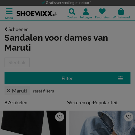
Gratis
verzending en retour*
Zoeken
Inloggen
Favorieten
Winkelmand
Menu
Schoenen
Sandalen voor dames
van
Maruti
tegorieën over
Sleehak
Filter
Maruti
reset filters
8 artikelen
8
Artikelen
Sorteren op: