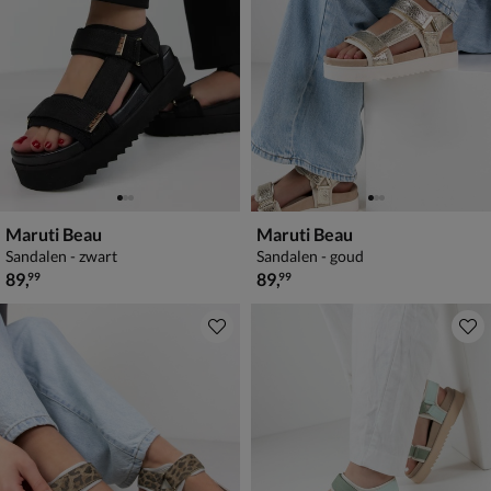
Maruti Beau
Maruti Beau
Sandalen - zwart
Sandalen - goud
€ 89,99
€ 89,99
89
,
89
,
99
99