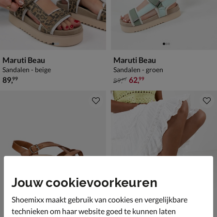
Maruti Beau
Maruti Beau
Sandalen - beige
Sandalen - groen
€ 89,99
van € 89,99 voor € 62,99
89
,
62
,
99
99
89
,
99
Jouw cookievoorkeuren
Shoemixx maakt gebruik van cookies en vergelijkbare
technieken om haar website goed te kunnen laten