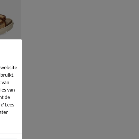
 website
bruikt.
t van
ies van
nt de
n? Lees
ater