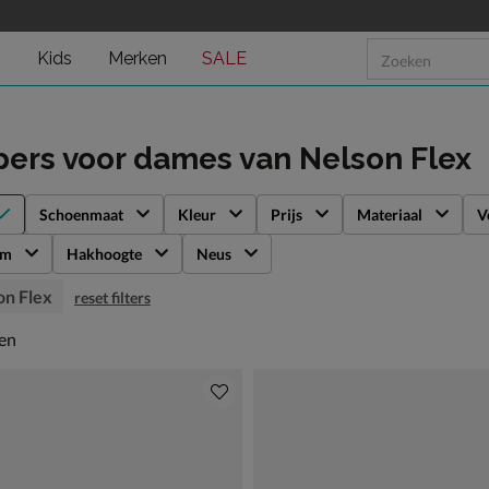
n
Kids
Merken
SALE
pers voor dames
van Nelson Flex
Schoenmaat
Kleur
Prijs
Materiaal
V
rm
Hakhoogte
Neus
on Flex
reset filters
en
len