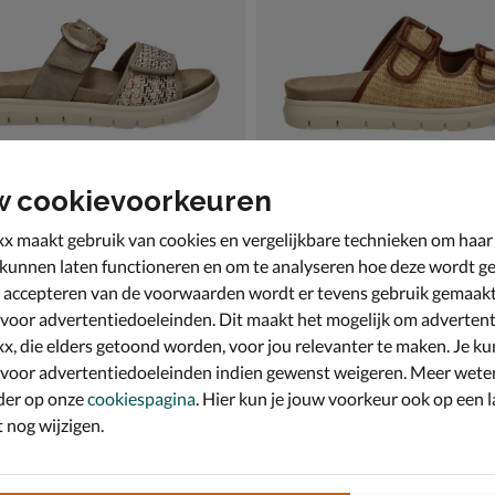
w cookievoorkeuren
x maakt gebruik van cookies en vergelijkbare technieken om haar
 kunnen laten functioneren en om te analyseren hoe deze wordt ge
 accepteren van de voorwaarden wordt er tevens gebruik gemaak
Flex
Nelson Flex
 beige
Slippers - beige
 voor advertentiedoeleinden. Dit maakt het mogelijk om advertent
van € 79,99 voor € 55,99
55
,
99
79
,
99
x, die elders getoond worden, voor jou relevanter te maken. Je ku
 voor advertentiedoeleinden indien gewenst weigeren. Meer wete
der op onze
cookiespagina
. Hier kun je jouw voorkeur ook op een l
nog wijzigen.