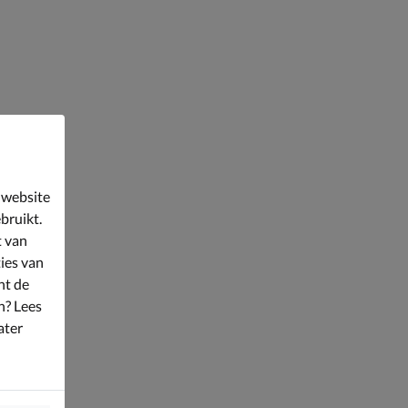
 website
bruikt.
t van
ies van
nt de
n? Lees
ater