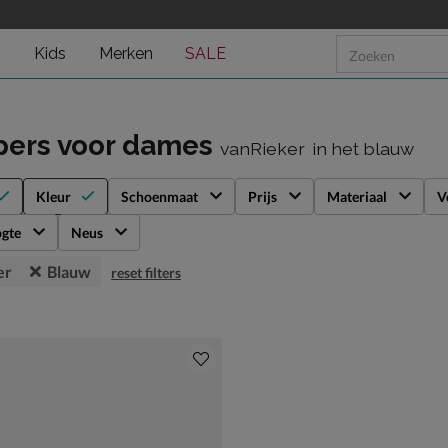
n
Kids
Merken
SALE
pers voor dames
vanRieker
in het blauw
Kleur
Schoenmaat
Prijs
Materiaal
V
gte
Neus
er
Blauw
reset filters