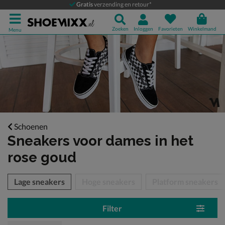
Gratis
verzending en retour*
Zoeken
Inloggen
Favorieten
Winkelmand
Menu
Schoenen
Sneakers voor dames
in het
rose goud
tegorieën over
Lage sneakers
Hoge sneakers
Platform sneakers
Filter