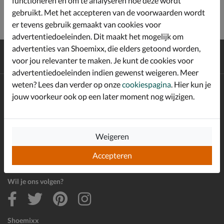
functioneren en om te analyseren hoe deze wordt
gebruikt. Met het accepteren van de voorwaarden wordt
er tevens gebruik gemaakt van cookies voor
advertentiedoeleinden. Dit maakt het mogelijk om
advertenties van Shoemixx, die elders getoond worden,
Gratis
verzending en retour*
voor jou relevanter te maken. Je kunt de cookies voor
Achteraf
betalen
advertentiedoeleinden indien gewenst weigeren. Meer
weten? Lees dan verder op onze
cookiespagina
. Hier kun je
Altijd op de hoogte zijn?
jouw voorkeur ook op een later moment nog wijzigen.
Schrijf je in voor de Shoemixx nieuwsbrief en ontvang €10,-
*
welkomstkorting!
Weigeren
E-mailadres
Accepteren
Inschrijven
Wil je ons volgen?
Shoemixx