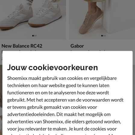
New Balance RC42
Gabor
Lage sneakers - beige
Lage sneakers - beige
van € 99,99 voor € 69,99
van € 129,99 voor € 90,99
69
,
90
,
99
99
99
,
129
,
99
99
Jouw cookievoorkeuren
Shoemixx maakt gebruik van cookies en vergelijkbare
technieken om haar website goed te kunnen laten
functioneren en om te analyseren hoe deze wordt
gebruikt. Met het accepteren van de voorwaarden wordt
er tevens gebruik gemaakt van cookies voor
advertentiedoeleinden. Dit maakt het mogelijk om
advertenties van Shoemixx, die elders getoond worden,
voor jou relevanter te maken. Je kunt de cookies voor