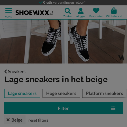
Gratis
verzending en retour*
Zoeken
Inloggen
Favorieten
Winkelmand
Menu
Sneakers
Lage sneakers
in het beige
tegorieën over
Lage sneakers
Hoge sneakers
Platform sneakers
Filter
Beige
reset filters