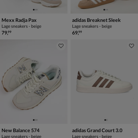
Mexx Radja Pax
adidas Breaknet Sleek
Lage sneakers - beige
Lage sneakers - beige
€ 79,99
€ 69,99
79
,
69
,
99
99
New Balance 574
adidas Grand Court 3.0
Lage sneakers - beige
Lage sneakers - beige