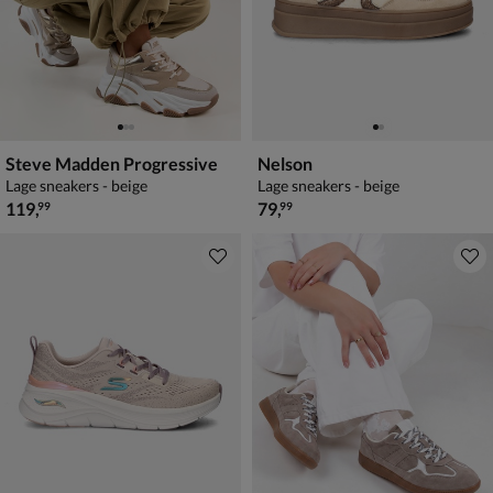
Steve Madden Progressive
Nelson
Lage sneakers - beige
Lage sneakers - beige
€ 119,99
€ 79,99
119
,
79
,
99
99