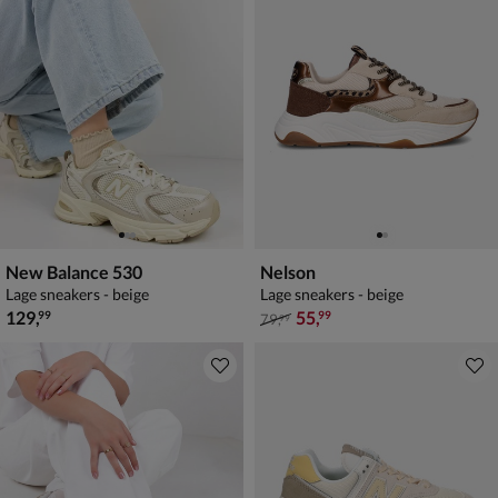
New Balance 530
Nelson
Lage sneakers - beige
Lage sneakers - beige
€ 129,99
van € 79,99 voor € 55,99
129
,
55
,
99
99
79
,
99