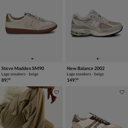
Steve Madden SM90
New Balance 2002
Lage sneakers - beige
Lage sneakers - beige
€ 89,99
€ 149,99
89
,
149
,
99
99