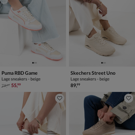
Puma RBD Game
Skechers Street Uno
Lage sneakers - beige
Lage sneakers - beige
van € 79,99 voor € 55,99
€ 89,99
55
,
89
,
99
99
79
,
99