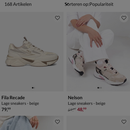
168 artikelen
168
Artikelen
Sorteren op:
Fila Recade
Nelson
Lage sneakers - beige
Lage sneakers - beige
€ 79,99
van € 69,99 voor € 48,99
79
,
48
,
99
99
69
,
99