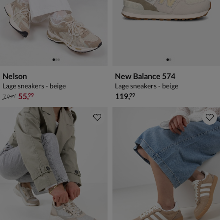
Nelson
New Balance 574
Lage sneakers - beige
Lage sneakers - beige
van € 79,99 voor € 55,99
€ 119,99
55
,
119
,
99
99
79
,
99