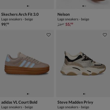
Skechers Arch Fit 3.0
Nelson
Lage sneakers - beige
Lage sneakers - beige
€ 99,99
van € 79,99 voor € 55,99
99
,
55
,
99
99
79
,
99
adidas VL Court Bold
Steve Madden Privy
Lage sneakers - beige
Lage sneakers - beige