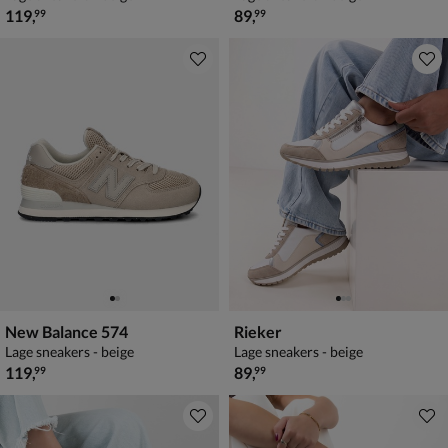
€ 119,99
€ 89,99
119
,
89
,
99
99
New Balance 574
Rieker
Lage sneakers - beige
Lage sneakers - beige
€ 119,99
€ 89,99
119
,
89
,
99
99