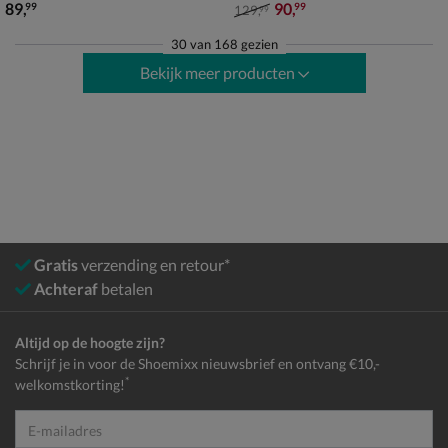
€ 89,99
van € 129,99 voor € 90,99
89
,
90
,
99
99
129
,
99
30
van
168 gezien
Bekijk meer producten
Gratis
verzending en retour*
Achteraf
betalen
Altijd op de hoogte zijn?
Schrijf je in voor de Shoemixx nieuwsbrief en ontvang €10,-
*
welkomstkorting!