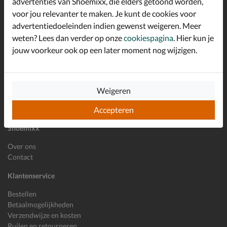
advertenties van Shoemixx, die elders getoond worden,
Schrijf je in voor de Shoemixx nieuwsbrief en ontvang €10,-
voor jou relevanter te maken. Je kunt de cookies voor
*
welkomstkorting!
advertentiedoeleinden indien gewenst weigeren. Meer
weten? Lees dan verder op onze
cookiespagina
. Hier kun je
jouw voorkeur ook op een later moment nog wijzigen.
E-mailadres
Inschrijven
Wil je ons volgen?
Weigeren
Accepteren
Shoemixx
Over ons
Contact
Klantenservice
Bestellen
Betaalmogelijkheden
Verzendwijze en kosten
Ruilen en retourneren