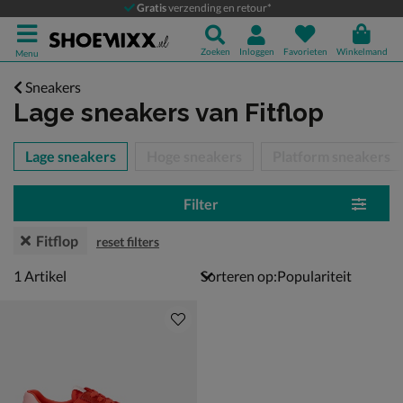
Gratis
verzending en retour*
Zoeken
Inloggen
Favorieten
Winkelmand
Menu
Sneakers
Lage sneakers
van Fitflop
tegorieën over
Lage sneakers
Hoge sneakers
Platform sneakers
Filter
Fitflop
reset filters
1 artikel
1
Artikel
Sorteren op: