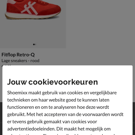
Fitflop Retro-Q
Lage sneakers - rood
€ 99,99
99
,
99
Jouw cookievoorkeuren
Shoemixx maakt gebruik van cookies en vergelijkbare
technieken om haar website goed te kunnen laten
functioneren en om te analyseren hoe deze wordt
Gratis
verzending en retour*
gebruikt. Met het accepteren van de voorwaarden wordt
Achteraf
betalen
er tevens gebruik gemaakt van cookies voor
advertentiedoeleinden. Dit maakt het mogelijk om
Altijd op de hoogte zijn?