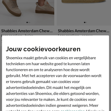
Shabbies Amsterdam Chewy Unna
Shabbies Amsterdam Chewy Unna
Lage sneakers - beige
Lage sneakers - cognac
€ 199,99
€ 199,99
199
,
199
,
99
99
Jouw cookievoorkeuren
Shoemixx maakt gebruik van cookies en vergelijkbare
technieken om haar website goed te kunnen laten
functioneren en om te analyseren hoe deze wordt
gebruikt. Met het accepteren van de voorwaarden wordt
er tevens gebruik gemaakt van cookies voor
advertentiedoeleinden. Dit maakt het mogelijk om
advertenties van Shoemixx, die elders getoond worden,
voor jou relevanter te maken. Je kunt de cookies voor
advertentiedoeleinden indien gewenst weigeren. Meer