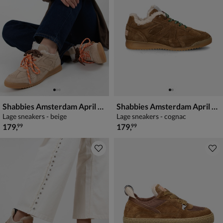
Shabbies Amsterdam April Mina
Shabbies Amsterdam April Mina
Lage sneakers - beige
Lage sneakers - cognac
€ 179,99
€ 179,99
179
,
179
,
99
99