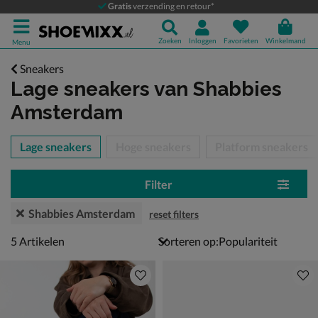
Gratis
verzending en retour*
Zoeken
Inloggen
Favorieten
Winkelmand
Menu
Sneakers
Lage sneakers
van Shabbies
Amsterdam
tegorieën over
Lage sneakers
Hoge sneakers
Platform sneakers
Filter
Shabbies Amsterdam
reset filters
5 artikelen
5
Artikelen
Sorteren op: