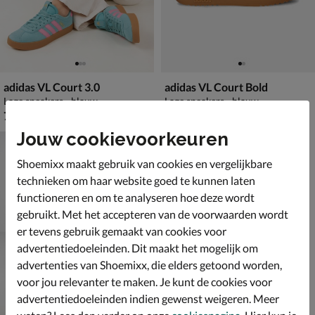
adidas VL Court 3.0
adidas VL Court Bold
Lage sneakers - blauw
Lage sneakers - blauw
€ 79,99
€ 89,99
79
,
89
,
99
99
Jouw cookievoorkeuren
Shoemixx maakt gebruik van cookies en vergelijkbare
technieken om haar website goed te kunnen laten
functioneren en om te analyseren hoe deze wordt
gebruikt. Met het accepteren van de voorwaarden wordt
er tevens gebruik gemaakt van cookies voor
advertentiedoeleinden. Dit maakt het mogelijk om
advertenties van Shoemixx, die elders getoond worden,
voor jou relevanter te maken. Je kunt de cookies voor
advertentiedoeleinden indien gewenst weigeren. Meer