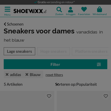
Gratis
verzending en retour*
Zoeken
Inloggen
Favorieten
Winkelmand
Menu
Schoenen
Sneakers voor dames
vanadidas
in
het blauw
tegorieën over
Lage sneakers
Hoge sneakers
Platform sneakers
Filter
adidas
Blauw
reset filters
5 artikelen
5
Artikelen
Sorteren op: