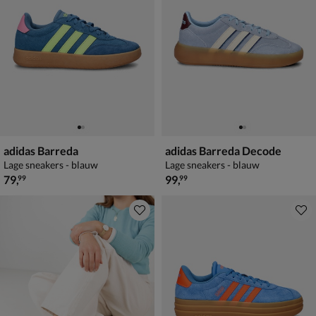
adidas Barreda
adidas Barreda Decode
Lage sneakers - blauw
Lage sneakers - blauw
€ 79,99
€ 99,99
79
,
99
,
99
99