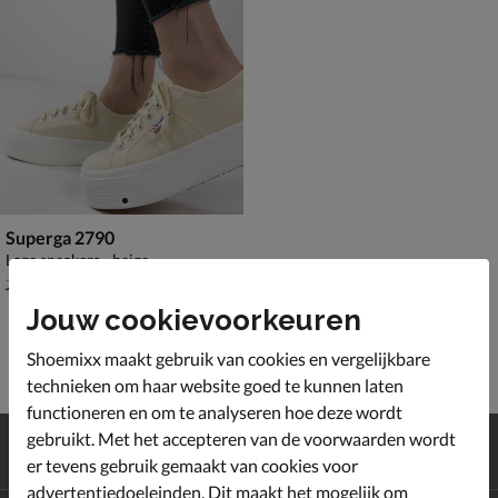
Superga 2790
Lage sneakers - beige
van € 74,99 voor € 52,49
52
,
49
74
,
99
Jouw cookievoorkeuren
Shoemixx maakt gebruik van cookies en vergelijkbare
technieken om haar website goed te kunnen laten
functioneren en om te analyseren hoe deze wordt
Gratis
verzending en retour*
gebruikt. Met het accepteren van de voorwaarden wordt
Achteraf
betalen
er tevens gebruik gemaakt van cookies voor
advertentiedoeleinden. Dit maakt het mogelijk om