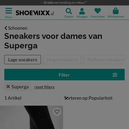
Gratis
verzending en retour*
Zoeken
Inloggen
Favorieten
Winkelmand
Menu
Schoenen
Sneakers voor dames
van
Superga
tegorieën over
Lage sneakers
Hoge sneakers
Platform sneakers
Filter
Superga
reset filters
1 artikel
1
Artikel
Sorteren op: