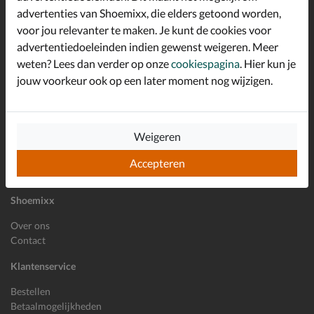
advertenties van Shoemixx, die elders getoond worden,
Altijd op de hoogte zijn?
voor jou relevanter te maken. Je kunt de cookies voor
Schrijf je in voor de Shoemixx nieuwsbrief en ontvang €10,-
*
welkomstkorting!
advertentiedoeleinden indien gewenst weigeren. Meer
weten? Lees dan verder op onze
cookiespagina
. Hier kun je
jouw voorkeur ook op een later moment nog wijzigen.
E-mailadres
Inschrijven
Weigeren
Wil je ons volgen?
Accepteren
Shoemixx
Over ons
Contact
Klantenservice
Bestellen
Betaalmogelijkheden