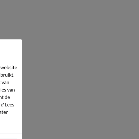
 website
bruikt.
t van
ies van
nt de
n? Lees
ater