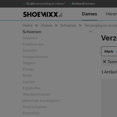
Gratis
verzending en retour*
Achteraf
betalen
Dames
Here
Home
Dames
Schoenen
Verzorging en acces
Schoenen
Sla categorieën over
Verz
Sneakers
Enkellaarsjes
Sandalen
Merk
Instapschoenen
Tomm
Slippers
Pumps
1 artikel
1
Artikel
Boots
Laarzen
Espadrilles
Wandelschoenen
Ballerinas & instappers
Veterschoenen
Pantoffels