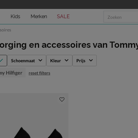
n
Kids
Merken
SALE
soires
orging en accessoires
van Tommy 
Schoenmaat
Kleur
Prijs
y Hilfiger
reset filters