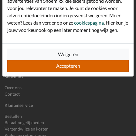
advertenties van Shoemixx, die elders getoond worden,
Schrijf je in voor de Shoemixx nieuwsbrief en ontvang €10,-
voor jou relevanter te maken. Je kunt de cookies voor
*
welkomstkorting!
advertentiedoeleinden indien gewenst weigeren. Meer
weten? Lees dan verder op onze
cookiespagina
. Hier kun je
jouw voorkeur ook op een later moment nog wijzigen.
E-mailadres
Inschrijven
Wil je ons volgen?
Weigeren
Accepteren
Shoemixx
Over ons
Contact
Klantenservice
Bestellen
Betaalmogelijkheden
Verzendwijze en kosten
Ruilen en retourneren