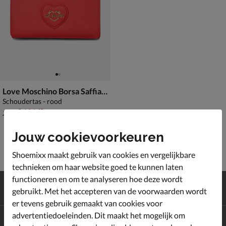
Love Moschino Borsa Saffiano
Schoudertas - rood
van € 144,99 voor € 101,49
101
,
49
144
,
99
Jouw cookievoorkeuren
Shoemixx maakt gebruik van cookies en vergelijkbare
technieken om haar website goed te kunnen laten
functioneren en om te analyseren hoe deze wordt
Gratis
verzending en retour*
gebruikt. Met het accepteren van de voorwaarden wordt
Achteraf
betalen
er tevens gebruik gemaakt van cookies voor
advertentiedoeleinden. Dit maakt het mogelijk om
Altijd op de hoogte zijn?