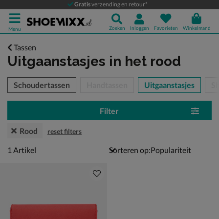
Gratis
verzending en retour*
Zoeken
Inloggen
Favorieten
Winkelmand
Menu
Tassen
Uitgaanstasjes
in het rood
tegorieën over
Schoudertassen
Handtassen
Uitgaanstasjes
S
Filter
Rood
reset filters
1 artikel
1
Artikel
Sorteren op: