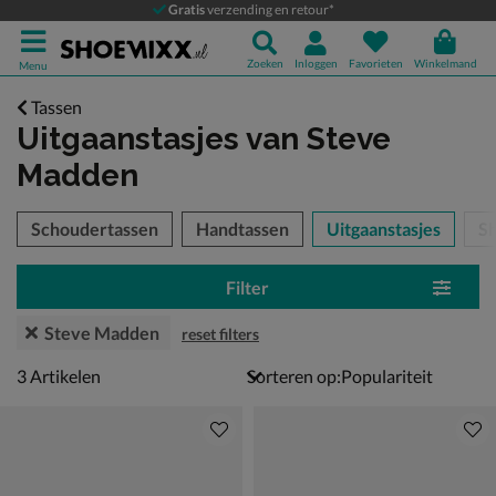
Gratis
verzending en retour*
Zoeken
Inloggen
Favorieten
Winkelmand
Menu
Tassen
Uitgaanstasjes
van Steve
Madden
tegorieën over
Schoudertassen
Handtassen
Uitgaanstasjes
S
Filter
Steve Madden
reset filters
3 artikelen
3
Artikelen
Sorteren op: