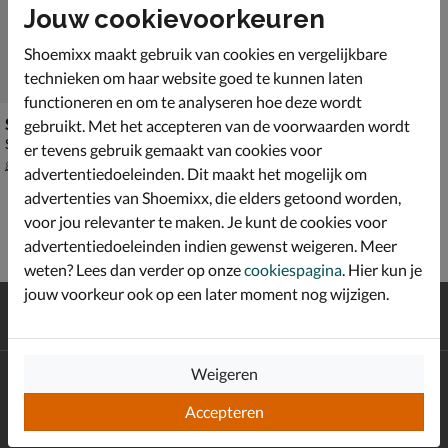
Jouw cookievoorkeuren
Shoemixx maakt gebruik van cookies en vergelijkbare
technieken om haar website goed te kunnen laten
functioneren en om te analyseren hoe deze wordt
Steve Madden Taiga
gebruikt. Met het accepteren van de voorwaarden wordt
Schoudertas - beige
er tevens gebruik gemaakt van cookies voor
van € 89,99 voor € 62,99
62
,
99
89
,
99
advertentiedoeleinden. Dit maakt het mogelijk om
advertenties van Shoemixx, die elders getoond worden,
voor jou relevanter te maken. Je kunt de cookies voor
advertentiedoeleinden indien gewenst weigeren. Meer
weten? Lees dan verder op onze
cookiespagina
. Hier kun je
jouw voorkeur ook op een later moment nog wijzigen.
Gratis
verzending en retour*
Achteraf
betalen
Weigeren
Altijd op de hoogte zijn?
Schrijf je in voor de Shoemixx nieuwsbrief en ontvang €10,-
Accepteren
*
welkomstkorting!