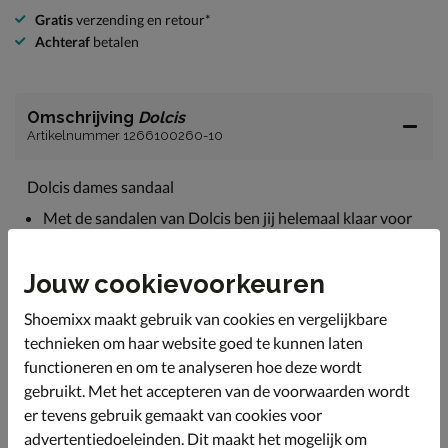
Gratis
verzending en retour*
Achteraf
betalen
Omschrijving
Dolcis
Artikelnummer 1266100260-10
Dolcis dames sandaal
Met de sandalen van Dolcis ben jij helemaal klaar voor
de zomer!
Uitgevoerd in suedine wat de sandaal een mooie
Jouw cookievoorkeuren
afwerking geeft. De enkelband is verstelbaar voor een
betere pasvorm.
Shoemixx maakt gebruik van cookies en vergelijkbare
Gevoerd met imitatieleer. De brede banden vormen
technieken om haar website goed te kunnen laten
zich comfortabel om de voet en snijden niet.
functioneren en om te analyseren hoe deze wordt
Voorzien van een voetbed met suedine bekleding.
gebruikt. Met het accepteren van de voorwaarden wordt
Dankzij het dempende kussen over de lengte van de
er tevens gebruik gemaakt van cookies voor
voet ervaar jij de hele dag door optimaal comfort.
advertentiedoeleinden. Dit maakt het mogelijk om