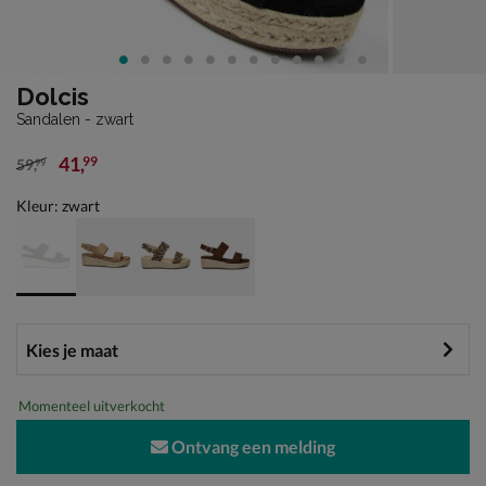
Dolcis
Sandalen - zwart
41
,
99
59
,
99
van € 59,99 voor € 41,99
Kleur: zwart
Momenteel uitverkocht
Ontvang een melding