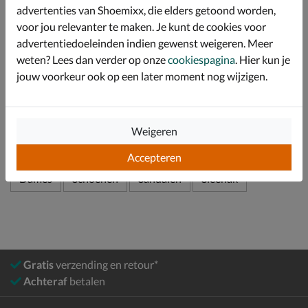
Afgewerkt met een sleehak van 4 cm en een plateau
advertenties van Shoemixx, die elders getoond worden,
van 2 cm. De zool is afgewerkt met touw voor de echte
voor jou relevanter te maken. Je kunt de cookies voor
zomerse vibes.
advertentiedoeleinden indien gewenst weigeren. Meer
weten? Lees dan verder op onze
cookiespagina
. Hier kun je
jouw voorkeur ook op een later moment nog wijzigen.
Specificaties
Over Dolcis
Weigeren
Bekijk meer
Accepteren
Dames
Schoenen
Sandalen
Sleehak
Gratis
verzending en retour*
Achteraf
betalen