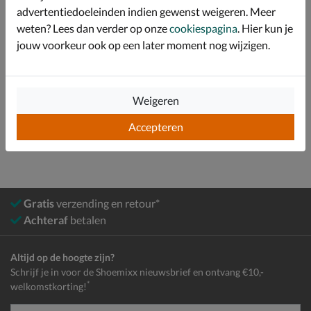
advertentiedoeleinden indien gewenst weigeren. Meer
Specificaties
weten? Lees dan verder op onze
cookiespagina
. Hier kun je
jouw voorkeur ook op een later moment nog wijzigen.
Over Dr. Martens
Bekijk meer
Weigeren
Dames
Schoenen
Sandalen
Accepteren
Gratis
verzending en retour*
Achteraf
betalen
Altijd op de hoogte zijn?
Schrijf je in voor de Shoemixx nieuwsbrief en ontvang €10,-
*
welkomstkorting!