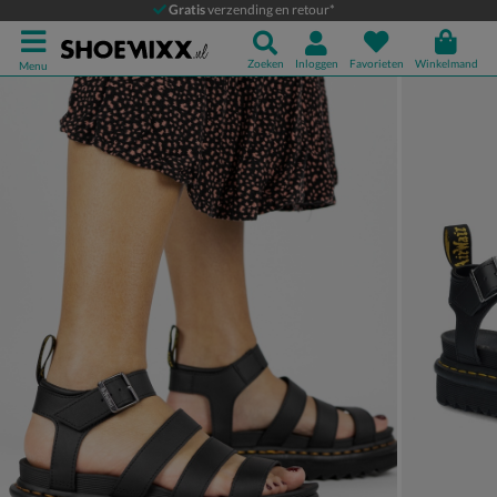
Dr. Martens Blaire
Gratis
verzending en retour*
Sandalen
Zoeken
Inloggen
Favorieten
Winkelmand
Menu
Product media galerij