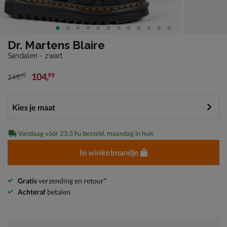
Dr. Martens Blaire
Sandalen - zwart
104
,
99
149
,
99
van € 149,99 voor € 104,99
Vandaag vóór 23.59u besteld, maandag in huis
In winkelmandje
Gratis
verzending en retour*
Achteraf
betalen