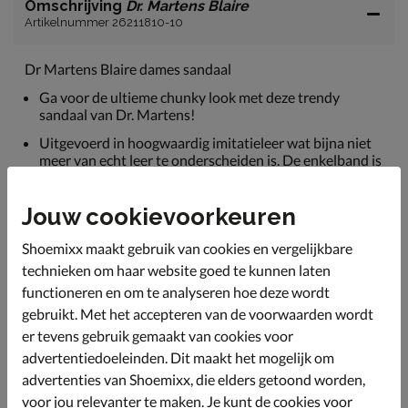
Omschrijving
Dr. Martens Blaire
Artikelnummer 26211810-10
Dr Martens Blaire dames sandaal
Ga voor de ultieme chunky look met deze trendy
sandaal van Dr. Martens!
Uitgevoerd in hoogwaardig imitatieleer wat bijna niet
meer van echt leer te onderscheiden is. De enkelband is
middels de gesp te verstellen.
De banden zijn aan de binnenkant tevens afgewerkt
Jouw cookievoorkeuren
met imitatieleer.
Shoemixx maakt gebruik van cookies en vergelijkbare
Voorzien van het SoftWair-voetbed van Dr. Martens.
Dit voetbed is gemaakt van EVA-schuimmix en is
technieken om haar website goed te kunnen laten
anatomisch gevormd voor optimale steun en fijne
functioneren en om te analyseren hoe deze wordt
demping.
gebruikt. Met het accepteren van de voorwaarden wordt
Afgewerkt met een EVA-loopzool die voor extra goede
er tevens gebruik gemaakt van cookies voor
schokabsorptie zorgt zodat jij de hele dag kunt
advertentiedoeleinden. Dit maakt het mogelijk om
genieten van je nieuwe sandalen.
advertenties van Shoemixx, die elders getoond worden,
voor jou relevanter te maken. Je kunt de cookies voor