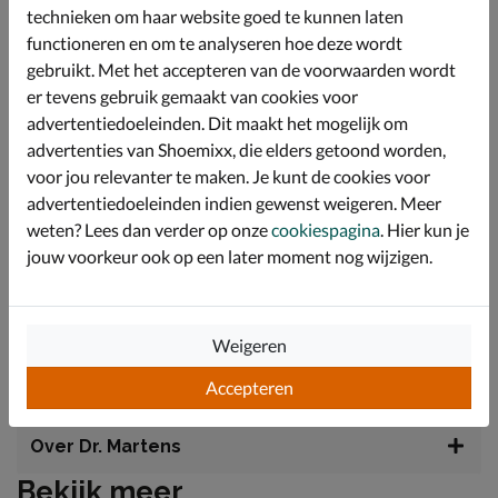
pasvorm rond de voet en voorkomt onnodige wrijving.
technieken om haar website goed te kunnen laten
Het voetbed is bekleed met textiel en biedt een
functioneren en om te analyseren hoe deze wordt
uitstekende demping bij elke stap die je zet. Hierdoor
gebruikt. Met het accepteren van de voorwaarden wordt
geniet je van langdurig draaggemak, wat deze boots
er tevens gebruik gemaakt van cookies voor
ideaal maakt voor dagelijks gebruik.
advertentiedoeleinden. Dit maakt het mogelijk om
De robuuste rubberen Tract-buitenzool is speciaal
advertenties van Shoemixx, die elders getoond worden,
ontworpen voor maximale grip en duurzaamheid op
voor jou relevanter te maken. Je kunt de cookies voor
diverse ondergronden. Ondanks het grove profiel is de
zool verrassend licht van gewicht voor een moeiteloze
advertentiedoeleinden indien gewenst weigeren. Meer
tred.
weten? Lees dan verder op onze
cookiespagina
. Hier kun je
De gecementeerde constructie zorgt voor een flexibele
jouw voorkeur ook op een later moment nog wijzigen.
schoen die direct vanaf de eerste dag prettig loopt. Met
de kenmerkende gele stiksels en de AirWair hiellus
behouden deze boots hun authentieke karakter.
Weigeren
Accepteren
Specificaties
Over Dr. Martens
Bekijk meer