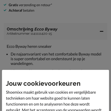
Gratis
verzending en retour*
Achteraf
betalen
Omschrijving
Ecco Byway
Artikelnummer 1141111420-15
Ecco Byway heren sneaker
De najaarsvariant van het comfortabele Byway model
is super comfortabel en ondersteunt je op je
wandelingen.
Uitgevoerd in gewaxt nubuck wat de sneakers een
rustieke look geeft. Het leer is bovendien duurzaam
geproduceerd in Ecco's eigen leerlooierijen waar de
Jouw cookievoorkeuren
waterbesparende DriTan-technologie gebruikt wordt.
Shoemixx maakt gebruik van cookies en vergelijkbare
Gevoerd met fake fur wat comfort biedt en de voeten
warm houdt in de koude maanden.
technieken om haar website goed te kunnen laten
functioneren en om te analyseren hoe deze wordt
Voorzien van een dempend foam-voetbed. Door het
gebruikt. Met het accepteren van de voorwaarden wordt
uitneembare voetbed kunnen ook eigen steunzolen