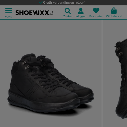
Ecco Byway
Gratis
verzending en retour*
Hoge sneakers
Zoeken
Inloggen
Favorieten
Winkelmand
Menu
Product media galerij