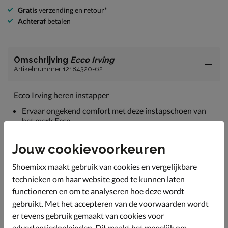
Gratis
verzending en retour*
Achteraf
betalen
Omschrijving
Ecco Irving
Artikelnummer 12184320-62
Ecco Irving heren instapper
Ervaar ongekend comfort met deze instapschoen van
het merk Ecco.
Uitgevoerd in nubuckleer. Dit wordt geproduceerd met
Ecco's duurzame DriTan-technologie waarbij minder
Jouw cookievoorkeuren
water en minder chemicaliën gebruikt worden.
Shoemixx maakt gebruik van cookies en vergelijkbare
Gevoerd met ademend textiel dat met de ECCO
technieken om haar website goed te kunnen laten
Comfort Fibre System-technologie de luchtcirculatie in
de schoen vergroot en voor een goede doorademing
functioneren en om te analyseren hoe deze wordt
van de schoen zorgt.
gebruikt. Met het accepteren van de voorwaarden wordt
er tevens gebruik gemaakt van cookies voor
Voorzien van een uitneembaar voetbed dat door de
ECCO FLUIDFORM-tussenzool een anatomische
advertentiedoeleinden. Dit maakt het mogelijk om