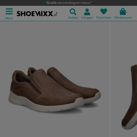
Ecco Irving
Gratis
verzending en retour*
Instapschoenen
Zoeken
Inloggen
Favorieten
Winkelmand
Menu
Product media galerij