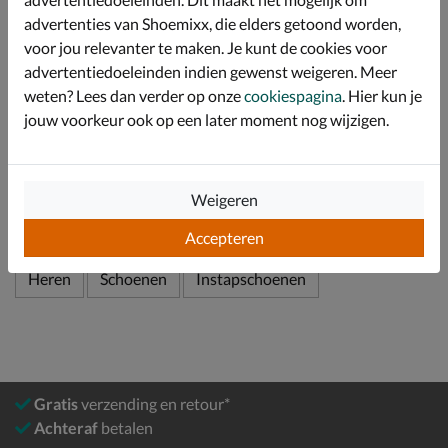
ondersteuning biedt tijdens het lopen.
advertenties van Shoemixx, die elders getoond worden,
Afgewerkt met een lichtgewicht rubberen loopzool
voor jou relevanter te maken. Je kunt de cookies voor
voor goede demping en grip.
advertentiedoeleinden indien gewenst weigeren. Meer
weten? Lees dan verder op onze
cookiespagina
. Hier kun je
jouw voorkeur ook op een later moment nog wijzigen.
Specificaties
Over Ecco
Weigeren
Bekijk meer
Accepteren
Heren
Schoenen
Instapschoenen
Gratis
verzending en retour*
Achteraf
betalen