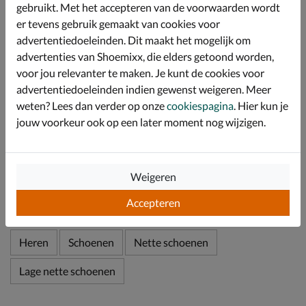
doorademing van schoen en goede vochtregulatie.
gebruikt. Met het accepteren van de voorwaarden wordt
Voorzien van een uitneembaar textielen-voetbed. Door
er tevens gebruik gemaakt van cookies voor
de ECCO FLUIDFORM-tussenzool ervaar je een
advertentiedoeleinden. Dit maakt het mogelijk om
anatomische ondersteuning onder de boog van de
advertenties van Shoemixx, die elders getoond worden,
voet.
voor jou relevanter te maken. Je kunt de cookies voor
Afgewerkt met een slijtvaste rubberen loopzool. Deze
advertentiedoeleinden indien gewenst weigeren. Meer
biedt naast fijne demping, goede grip en stabiliteit.
weten? Lees dan verder op onze
cookiespagina
. Hier kun je
jouw voorkeur ook op een later moment nog wijzigen.
Specificaties
Over Ecco
Weigeren
Bekijk meer
Accepteren
Heren
Schoenen
Nette schoenen
Lage nette schoenen