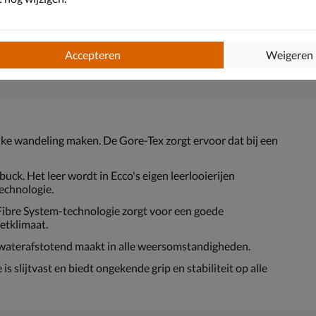
Accepteren
Weigeren
nke wandeling maken. De Gore-Tex zorgt ervoor dat bij een
ck. Het leer wordt in Ecco's eigen leerlooierijen
echnologie.
ibre System-technologie zorgt voor een goede
etklimaat.
terafstotend maakt in alle weersomstandigheden.
 slijtvast en biedt ongekende grip en stabiliteit op alle