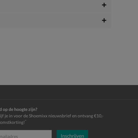
jd op de hoogte zijn?
ijf je in voor de Shoemixx nieuwsbrief en ontvang €10,-
*
omstkorting!
Inschrijven
es