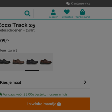
Klantenservice
Inloggen
Favorieten
Winkelmand
Ecco Track 25
eterschoenen - zwart
209
,
99
 209,99
leur: zwart
Kies je maat
Vandaag vóór 23.00u besteld, morgen in huis
In winkelmandje