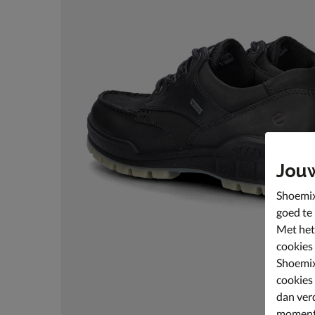
Jou
Shoemix
goed te
Met het
cookies
Shoemix
cookies
dan ver
moment 