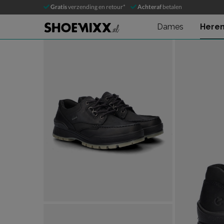
Ecco Track 25
Gratis
verzending en retour*
Achteraf
betalen
Veterschoenen
Dames
Here
Product media galerij