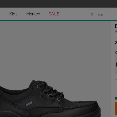
n
Kids
Merken
SALE
V
€
K