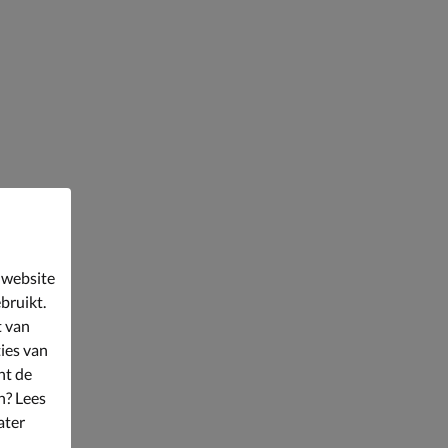
 website
bruikt.
t van
ies van
nt de
n? Lees
ater