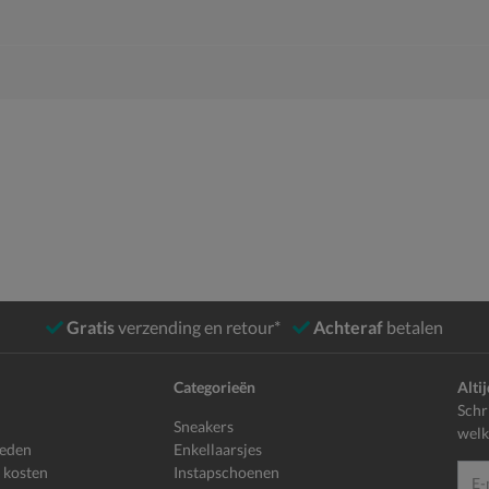
Gratis
verzending en retour*
Achteraf
betalen
Categorieën
Alti
Schr
Sneakers
welk
heden
Enkellaarsjes
 kosten
Instapschoenen
E-mailadr