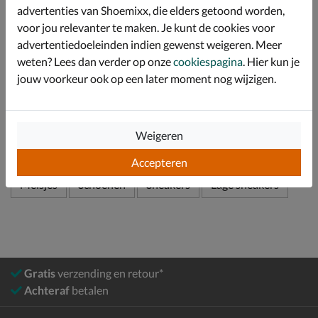
tussenzool heeft een goede schokabsorberende
advertenties van Shoemixx, die elders getoond worden,
werking en de rubberen loopzool biedt optimale grip en
voor jou relevanter te maken. Je kunt de cookies voor
stabiliteit tijdens het lopen.
advertentiedoeleinden indien gewenst weigeren. Meer
weten? Lees dan verder op onze
cookiespagina
. Hier kun je
jouw voorkeur ook op een later moment nog wijzigen.
Specificaties
Over Fila
Weigeren
Bekijk meer
Accepteren
Meisjes
Schoenen
Sneakers
Lage sneakers
Gratis
verzending en retour*
Achteraf
betalen