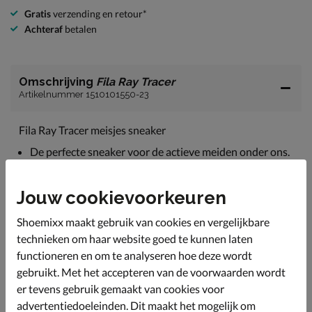
Gratis
verzending en retour*
Achteraf
betalen
Omschrijving
Fila Ray Tracer
Artikelnummer 1510101550-23
Fila Ray Tracer meisjes sneaker
De perfecte sneaker voor de actieve meiden onder ons.
Uitgevoerd in een combinatie van imitatieleer en mesh-
textiel op de neus en zijpanelen. Hierdoor kan warmte
Jouw cookievoorkeuren
goed ontsnappen en heeft de sneaker een goede
doorademing.
Shoemixx maakt gebruik van cookies en vergelijkbare
Gevoerd met zacht textiel en voorzien van een
technieken om haar website goed te kunnen laten
gewatteerde enkelkraag wat fijn aanvoelt om de hiel.
functioneren en om te analyseren hoe deze wordt
Bevat een foam-voetbed voor goede demping en een
gebruikt. Met het accepteren van de voorwaarden wordt
comfortabel draaggevoel.
er tevens gebruik gemaakt van cookies voor
Afgewerkt met een chunky loopzool. De EVA-
advertentiedoeleinden. Dit maakt het mogelijk om