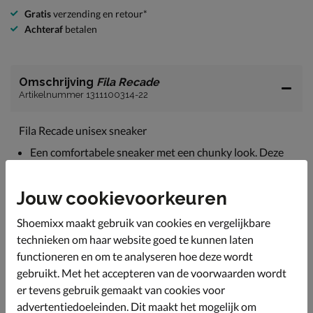
Gratis
verzending en retour*
Achteraf
betalen
Omschrijving
Fila Recade
Artikelnummer 1311100314-22
Fila Recade unisex sneaker
Een comfortabele sneaker met een chunky look. Deze
sneaker van Fila is helemaal volgens de laatste trends.
Uitgevoerd in suède en mesh-textiel. Deze combinatie
Jouw cookievoorkeuren
zorgt voor een schoen met een goede luchttoevoer wat
bevorderend is voor het voetklimaat.
Shoemixx maakt gebruik van cookies en vergelijkbare
Gevoerd met mesh-textiel. Door de open structuur kan
technieken om haar website goed te kunnen laten
warmte en vocht snel weggevoerd worden en blijven de
functioneren en om te analyseren hoe deze wordt
voeten koel en fris.
gebruikt. Met het accepteren van de voorwaarden wordt
Voorzien van een Pro Comfort Foam-voetbed. Dit
er tevens gebruik gemaakt van cookies voor
memoryfoam zorgt voor optimale demping en vormt
advertentiedoeleinden. Dit maakt het mogelijk om
zich naar de voet.