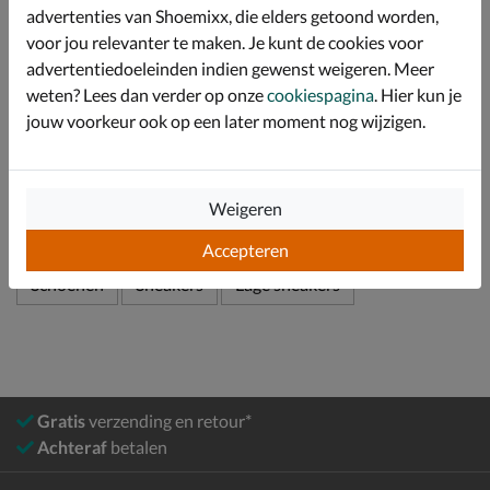
advertenties van Shoemixx, die elders getoond worden,
Afgewerkt met een schokabsorberende tussenzool en
voor jou relevanter te maken. Je kunt de cookies voor
gripvaste rubberen loopzool.
advertentiedoeleinden indien gewenst weigeren. Meer
weten? Lees dan verder op onze
cookiespagina
. Hier kun je
jouw voorkeur ook op een later moment nog wijzigen.
Specificaties
Over Fila
Weigeren
Bekijk meer
Accepteren
Schoenen
Sneakers
Lage sneakers
Gratis
verzending en retour*
Achteraf
betalen